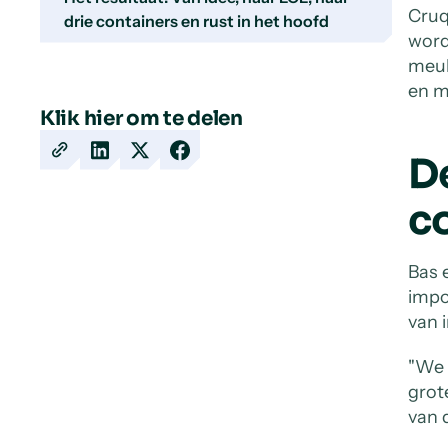
Cruq
drie containers en rust in het hoofd
word
meub
en m
Klik hier om te delen
D
Copy
Share
Share
Share
URL
on
on
on
c
LinkedIn
X
Facebook
Bas 
impo
van 
"We 
grot
van 