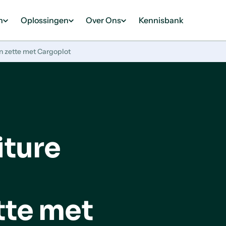
n
Oplossingen
Over Ons
Kennisbank
n zette met Cargoplot
iture
tte met