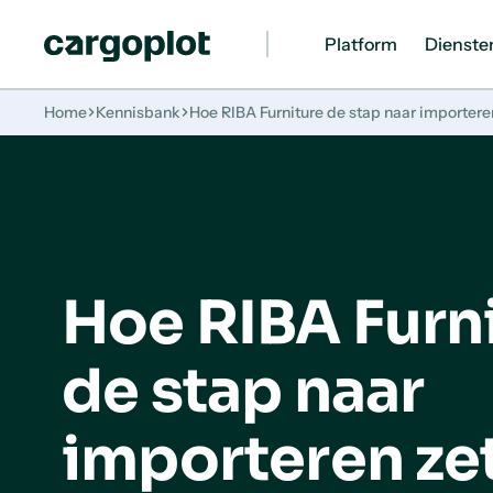
Platform
Dienste
Homepage
Home
Kennisbank
Hoe RIBA Furniture de stap naar importere
Hoe RIBA Furn
de stap naar
importeren ze