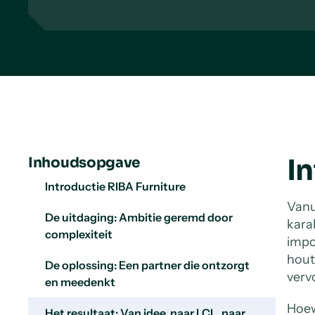
I
Inhoudsopgave
Introductie RIBA Furniture
Vanu
De uitdaging: Ambitie geremd door
kara
complexiteit
impo
hout
De oplossing: Een partner die ontzorgt
verv
en meedenkt
Hoew
Het resultaat: Van idee, naar LCL, naar