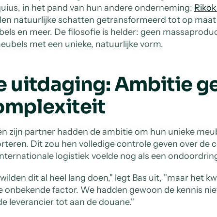
uius, in het pand van hun andere onderneming:
Riko
en natuurlijke schatten getransformeerd tot op maa
els en meer. De filosofie is helder: geen massaprod
eubels met een unieke, natuurlijke vorm.
e uitdaging: Ambitie 
omplexiteit
en zijn partner hadden de ambitie om hun unieke meube
rteren. Dit zou hen volledige controle geven over de co
internationale logistiek voelde nog als een ondoordri
wilden dit al heel lang doen," legt Bas uit, "maar het k
e onbekende factor. We hadden gewoon de kennis niet 
de leverancier tot aan de douane."