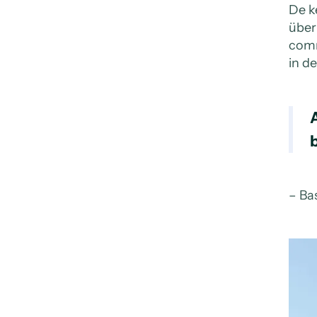
De k
über
comm
in d
A
– Ba