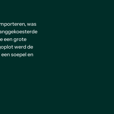
importeren, was
langgekoesterde
e een grote
oplot werd de
k een soepel en