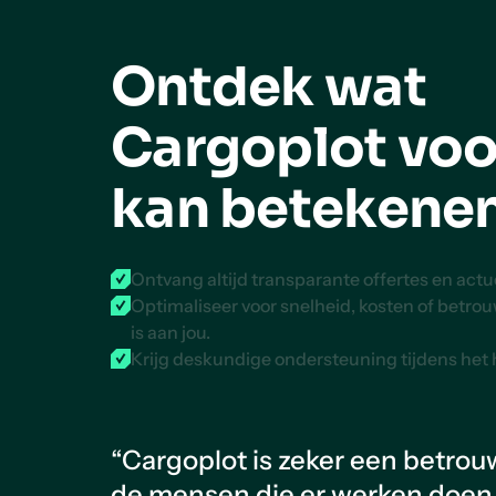
Ontdek wat
Cargoplot voo
kan betekene
Ontvang altijd transparante offertes en act
Optimaliseer voor snelheid, kosten of betro
is aan jou.
Krijg deskundige ondersteuning tijdens het
“Cargoplot is zeker een betrou
de mensen die er werken doen