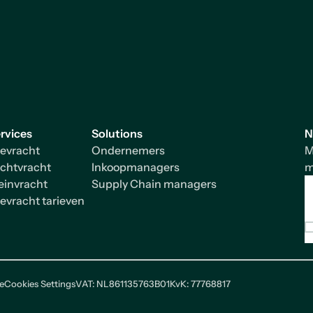
rvices
Solutions
N
evracht
Ondernemers
M
chtvracht
Inkoopmanagers
m
einvracht
Supply Chain managers
evracht tarieven
e
Cookies Settings
VAT: NL861135763B01
KvK: 77768817