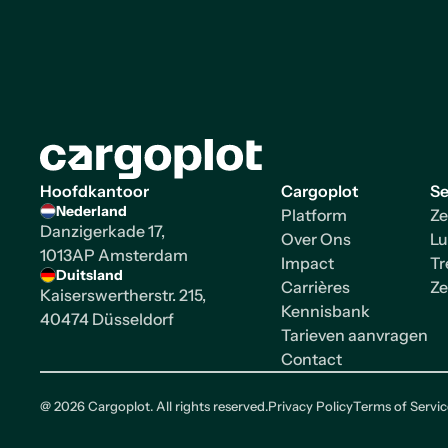
Homepage
Hoofdkantoor
Cargoplot
Se
Nederland
Platform
Ze
Danzigerkade 17,
Over Ons
Lu
1013AP Amsterdam
Impact
Tr
Duitsland
Carrières
Ze
Kaiserswertherstr. 215,
Kennisbank
40474 Düsseldorf
Tarieven aanvragen
Contact
@
2026
Cargoplot. All rights reserved.
Privacy Policy
Terms of Servic