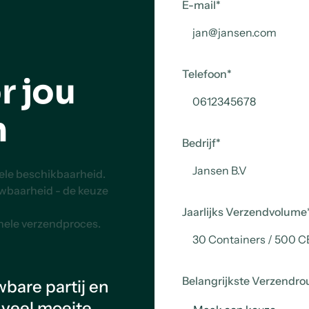
E-mail
*
Telefoon
*
r jou
n
Bedrijf
*
uele beschikbaarheid.
uwbaarheid - de keuze
Jaarlijks Verzendvolume
 hele verzendproces.
Belangrijkste Verzendro
wbare partij en
 veel moeite