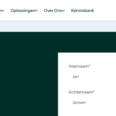
n
Oplossingen
Over Ons
Kennisbank
Voornaam
*
Achternaam
*