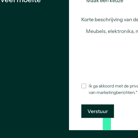
Korte beschrijving van d
Ik ga akkoord met de priv
van marketingberichten.
*