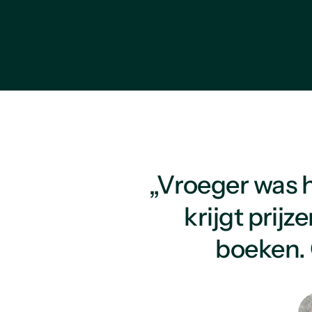
„Vroeger was h
krijgt prijz
boeken. 