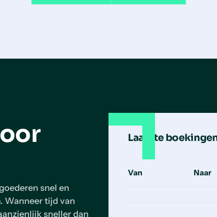
voor
Laatste boekingen
Van
Naar
 goederen snel en
. Wanneer tijd van
aanzienlijk sneller dan