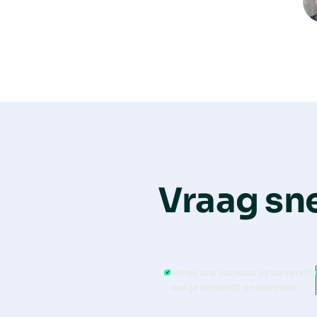
Vraag sne
Vertel ons vanwaar je verzendt,
wat je verzendt en wanneer