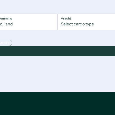
temming
Vracht
RACHT