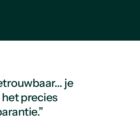
trouwbaar... je
e het precies
arantie.”