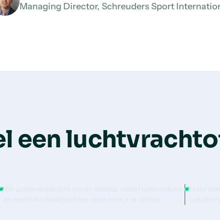
Managing Director, Schreuders Sport Internatio
l een luchtvrachto
We zullen rondkijken om de snelste, meest betrouwbare
Maak een
en meest kosteneffectieve optie voor je te vinden
van timin