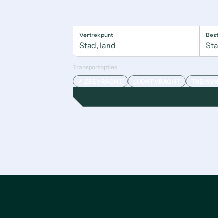
Vertrekpunt
Bes
Transportopties
ZEEVRACHT
LUCHTVRACHT
TREINV