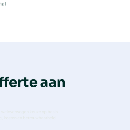
nal
fferte aan
 weloverwogen keuze op basis
g, kosten en betrouwbaarheid