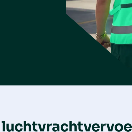
7 dagen
Naar je magazijn
 luchtvrachtvervoe