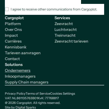
I agree to receive other communications from Cargoplot.
Cargoplot
Services
Platform
Zeevracht
Over Ons
Luchtvracht
Impact
Treinvracht
Carrières
Zeevracht tarieven
Kennisbank
Tarieven aanvragen
Contact
Solutions
Ondernemers
Inkoopmanagers
Supply Chain managers
Privacy Policy
Terms of Service
Cookies Settings
VAT: NL861135763B01
KvK: 77768817
@
2026
Cargoplot. All rights reserved.
Site by
Digital Sparks