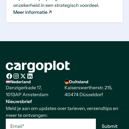
onzekerheid in een strategisch voordeel.
Meer informatie
Homepage
Nederland
Duitsland
Facebook
Instagram
X/Twitter
LinkedIn
Danzigerkade 17,
Kaiserswertherstr. 215,
1013AP Amsterdam
40474 Düsseldorf
Nieuwsbrief
Meld je aan om updates over tarieven, verzendtips en
meer te ontvangen: