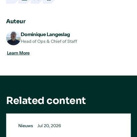
Copy
Share
Share
Share
URL
on
on
on
LinkedIn
X
Facebook
Auteur
Dominique Langeslag
Head of Ops & Chief of Staff
Learn More
Related content
Nieuws
Jul 20, 2026