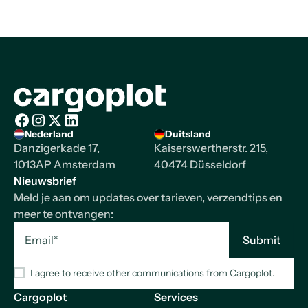
Homepage
Nederland
Duitsland
Facebook
Instagram
X/Twitter
LinkedIn
Danzigerkade 17,
Kaiserswertherstr. 215,
1013AP Amsterdam
40474 Düsseldorf
Nieuwsbrief
Meld je aan om updates over tarieven, verzendtips en
meer te ontvangen:
I agree to receive other communications from Cargoplot.
Cargoplot
Services