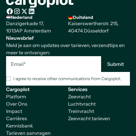
Homepage
Nederland
Duitsland
Facebook
Instagram
X/Twitter
LinkedIn
Danzigerkade 17,
Kaiserswertherstr. 215,
1013AP Amsterdam
40474 Düsseldorf
Nieuwsbrief
Meld je aan om updates over tarieven, verzendtips en
meer te ontvangen:
I agree to receive other communications from Cargoplot.
Cargoplot
Services
Platform
Zeevracht
Over Ons
Luchtvracht
Impact
Treinvracht
Carrières
Zeevracht tarieven
Kennisbank
Tarieven aanvragen