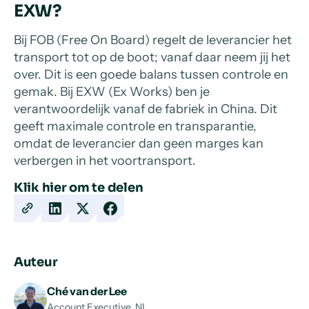
EXW?
Bij FOB (Free On Board) regelt de leverancier het
transport tot op de boot; vanaf daar neem jij het
over. Dit is een goede balans tussen controle en
gemak. Bij EXW (Ex Works) ben je
verantwoordelijk vanaf de fabriek in China. Dit
geeft maximale controle en transparantie,
omdat de leverancier dan geen marges kan
verbergen in het voortransport.
Klik hier om te delen
Copy
Share
Share
Share
URL
on
on
on
LinkedIn
X
Facebook
Auteur
Ché van der Lee
Account Executive, NL