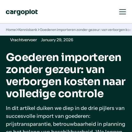
Open
Close
Navigat
Navigat
Homepage
Home
Kennisbank
Goederen importeren zonder gezeur: van verborgen kost
Vrachtvervoer
January 29, 2026
Goederen importeren
zonder gezeur: van
verborgen kosten naar
volledige controle
In dit artikel duiken we diep in de drie pijlers van
succesvolle import van goederen:
prijstransparantie, betrouwbaarheid in planning