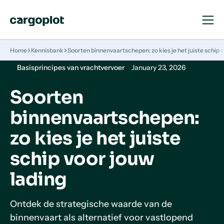
Open
Close
Navigat
Navigat
Homepage
Home
Kennisbank
Soorten binnenvaartschepen: zo kies je het juiste schip v
Basisprincipes van vrachtvervoer
January 23, 2026
Soorten
binnenvaartschepen:
zo kies je het juiste
schip voor jouw
lading
Ontdek de strategische waarde van de
binnenvaart als alternatief voor vastlopend