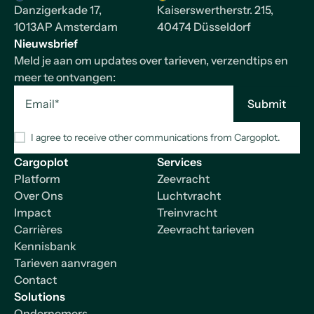
Danzigerkade 17,
Kaiserswertherstr. 215,
1013AP Amsterdam
40474 Düsseldorf
Nieuwsbrief
Meld je aan om updates over tarieven, verzendtips en
meer te ontvangen:
I agree to receive other communications from Cargoplot.
Cargoplot
Services
Platform
Zeevracht
Over Ons
Luchtvracht
Impact
Treinvracht
Carrières
Zeevracht tarieven
Kennisbank
Tarieven aanvragen
Contact
Solutions
Ondernemers