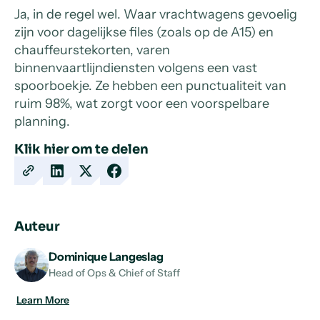
Ja, in de regel wel. Waar vrachtwagens gevoelig
zijn voor dagelijkse files (zoals op de A15) en
chauffeurstekorten, varen
binnenvaartlijndiensten volgens een vast
spoorboekje. Ze hebben een punctualiteit van
ruim 98%, wat zorgt voor een voorspelbare
planning.
Klik hier om te delen
Copy
Share
Share
Share
URL
on
on
on
LinkedIn
X
Facebook
Auteur
Dominique Langeslag
Head of Ops & Chief of Staff
Learn More