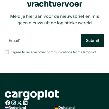
vrachtvervoer
Meld je hier aan voor de nieuwsbrief en mis
geen nieuws uit de logistieke wereld
I agree to receive other communications from Cargoplot.
Homepage
Nederland
Duitsland
Facebook
Instagram
X/Twitter
LinkedIn