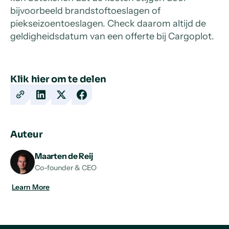
bijvoorbeeld brandstoftoeslagen of
piekseizoentoeslagen. Check daarom altijd de
geldigheidsdatum van een offerte bij Cargoplot.
Klik hier om te delen
Copy
Share
Share
Share
URL
on
on
on
LinkedIn
X
Facebook
Auteur
Maarten de Reij
Co-founder & CEO
Learn More