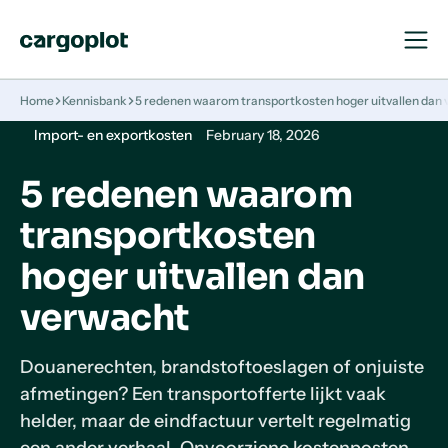
Open
Close
Navigat
Navigat
Homepage
Home
Kennisbank
5 redenen waarom transportkosten hoger uitvallen dan
Import- en exportkosten
February 18, 2026
5 redenen waarom
transportkosten
hoger uitvallen dan
verwacht
Douanerechten, brandstoftoeslagen of onjuiste
afmetingen? Een transportofferte lijkt vaak
helder, maar de eindfactuur vertelt regelmatig