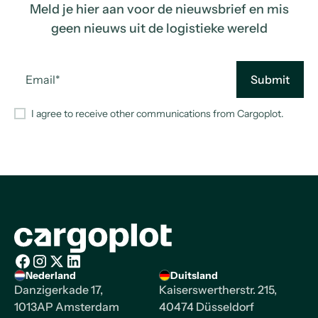
Meld je hier aan voor de nieuwsbrief en mis
geen nieuws uit de logistieke wereld
I agree to receive other communications from Cargoplot.
Homepage
Nederland
Duitsland
Facebook
Instagram
X/Twitter
LinkedIn
Danzigerkade 17,
Kaiserswertherstr. 215,
1013AP Amsterdam
40474 Düsseldorf