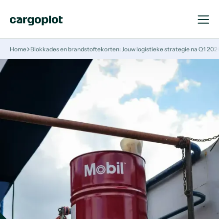
Open
Close
Navigat
Navigat
Homepage
Home
Blokkades en brandstoftekorten: Jouw logistieke strategie na Q1 202