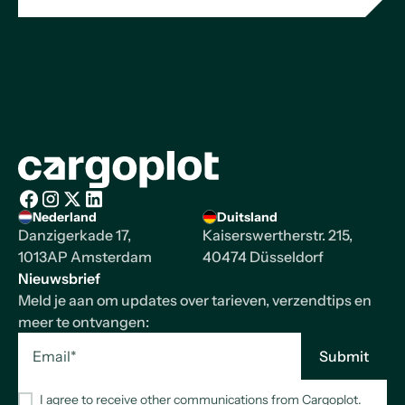
Homepage
Nederland
Duitsland
Facebook
Instagram
X/Twitter
LinkedIn
Danzigerkade 17,
Kaiserswertherstr. 215,
1013AP Amsterdam
40474 Düsseldorf
Nieuwsbrief
Meld je aan om updates over tarieven, verzendtips en
meer te ontvangen:
I agree to receive other communications from Cargoplot.