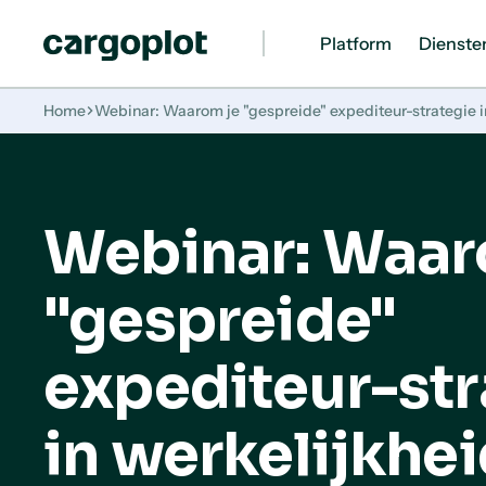
Platform
Dienste
Homepage
Home
Webinar: Waarom je "gespreide" expediteur-strategie in 
Webinar: Waar
"gespreide"
expediteur-str
in werkelijkhe