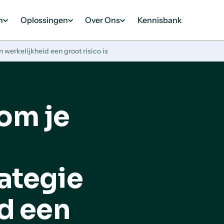
n
Oplossingen
Over Ons
Kennisbank
werkelijkheid een groot risico is
om je
ategie
id een