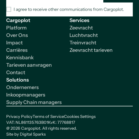
I agree to receive other communications from Cargoplot.
Cargoplot
Services
Platform
Zeevracht
Over Ons
Luchtvracht
Impact
Treinvracht
Carrières
Zeevracht tarieven
Kennisbank
Tarieven aanvragen
Contact
Solutions
Ondernemers
Inkoopmanagers
Supply Chain managers
Privacy Policy
Terms of Service
Cookies Settings
VAT: NL861135763B01
KvK: 77768817
@
2026
Cargoplot. All rights reserved.
Site by
Digital Sparks