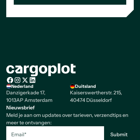
Homepage
Nederland
Duitsland
Facebook
Instagram
X/Twitter
LinkedIn
Danzigerkade 17,
Kaiserswertherstr. 215,
1013AP Amsterdam
40474 Düsseldorf
Nieuwsbrief
Meld je aan om updates over tarieven, verzendtips en
meer te ontvangen: