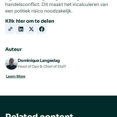
handelsconflict. Dit maakt het incalculeren van
een politiek risico noodzakelijk.
Klik hier om te delen
Copy
Share
Share
Share
URL
on
on
on
LinkedIn
X
Facebook
Auteur
Dominique Langeslag
Head of Ops & Chief of Staff
Learn More