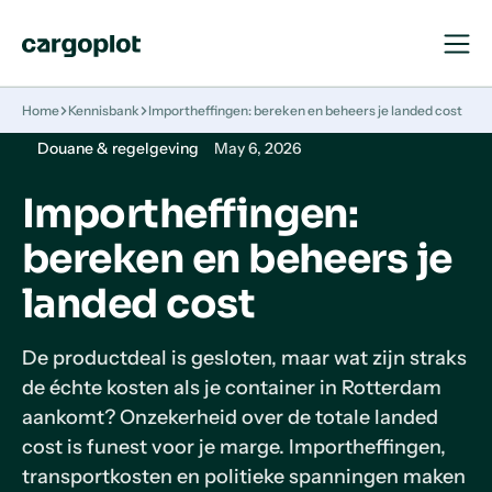
Open
Close
Navigat
Navigat
Homepage
Home
Kennisbank
Importheffingen: bereken en beheers je landed cost
Douane & regelgeving
May 6, 2026
Importheffingen:
bereken en beheers je
landed cost
De productdeal is gesloten, maar wat zijn straks
de échte kosten als je container in Rotterdam
aankomt? Onzekerheid over de totale landed
cost is funest voor je marge. Importheffingen,
transportkosten en politieke spanningen maken