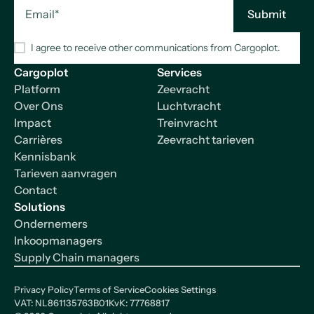
I agree to receive other communications from Cargoplot.
Cargoplot
Services
Platform
Zeevracht
Over Ons
Luchtvracht
Impact
Treinvracht
Carrières
Zeevracht tarieven
Kennisbank
Tarieven aanvragen
Contact
Solutions
Ondernemers
Inkoopmanagers
Supply Chain managers
Privacy Policy
Terms of Service
Cookies Settings
VAT: NL861135763B01
KvK: 77768817