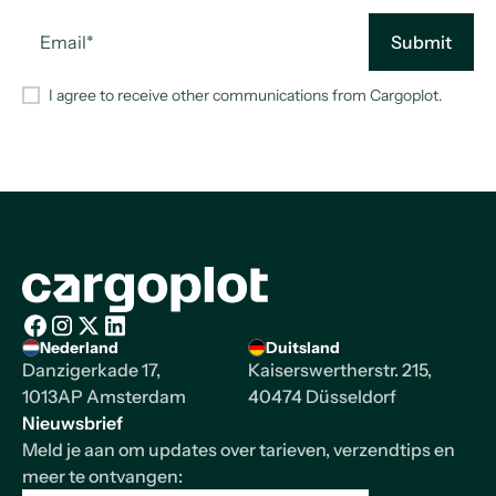
I agree to receive other communications from Cargoplot.
Homepage
Nederland
Duitsland
Facebook
Instagram
X/Twitter
LinkedIn
Danzigerkade 17,
Kaiserswertherstr. 215,
1013AP Amsterdam
40474 Düsseldorf
Nieuwsbrief
Meld je aan om updates over tarieven, verzendtips en
meer te ontvangen: