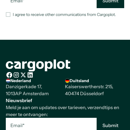
I agree to receive other communications from Cargoplot.
Homepage
Nederland
Duitsland
Facebook
Instagram
X/Twitter
LinkedIn
Danzigerkade 17,
Kaiserswertherstr. 215,
1013AP Amsterdam
40474 Düsseldorf
Nieuwsbrief
Meld je aan om updates over tarieven, verzendtips en
meer te ontvangen: