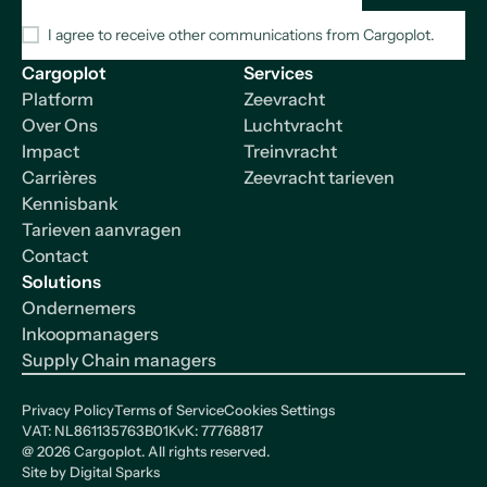
I agree to receive other communications from Cargoplot.
Cargoplot
Services
Platform
Zeevracht
Over Ons
Luchtvracht
Impact
Treinvracht
Carrières
Zeevracht tarieven
Kennisbank
Tarieven aanvragen
Contact
Solutions
Ondernemers
Inkoopmanagers
Supply Chain managers
Privacy Policy
Terms of Service
Cookies Settings
VAT: NL861135763B01
KvK: 77768817
@
2026
Cargoplot. All rights reserved.
Site by
Digital Sparks