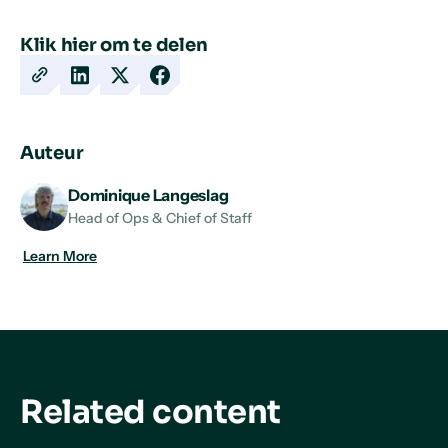
Klik hier om te delen
Copy
Share
Share
Share
URL
on
on
on
LinkedIn
X
Facebook
Auteur
Dominique Langeslag
Head of Ops & Chief of Staff
Learn More
Related content