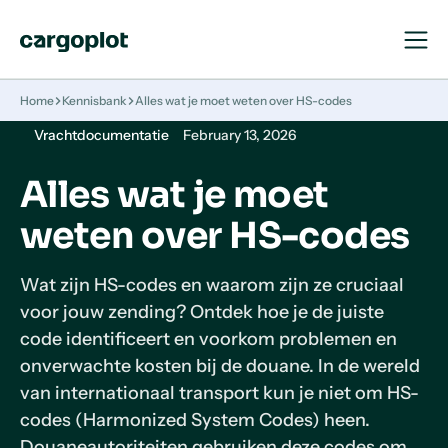
Open
Close
Navigat
Navigat
Homepage
Home
Kennisbank
Alles wat je moet weten over HS-codes
Vrachtdocumentatie
February 13, 2026
Alles wat je moet
weten over HS-codes
Wat zijn HS-codes en waarom zijn ze cruciaal
voor jouw zending? Ontdek hoe je de juiste
code identificeert en voorkom problemen en
onverwachte kosten bij de douane. In de wereld
van internationaal transport kun je niet om HS-
codes (Harmonized System Codes) heen.
Douaneautoriteiten gebruiken deze codes om