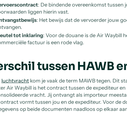
ervoerscontract
: De bindende overeenkomst tussen jo
orwaarden liggen hierin vast.
ntvangstbewijs
: Het bewijs dat de vervoerder jouw g
ntvangen.
eutel tot inklaring
: Voor de douane is de Air Waybill h
mmerciële factuur is een rode vlag.
erschil tussen HAWB 
e
luchtvracht
kom je vaak de term MAWB tegen. Dit sta
er Air Waybill is het contract tussen de expediteur e
nsolideerde vracht. Jij ontvangt als importeur meesta
contract vormt tussen jou en de expediteur. Voor de d
egevens op beide documenten naadloos op elkaar aan