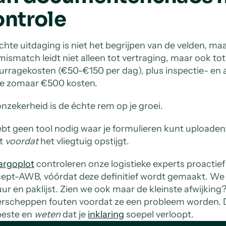
ontrole
chte uitdaging is niet het begrijpen van de velden, m
mismatch leidt niet alleen tot vertraging, maar ook to
rragekosten (€50-€150 per dag), plus inspectie- en a
je zomaar €500 kosten.
onzekerheid is de échte rem op je groei.
ebt geen tool nodig waar je formulieren kunt uploaden; 
t
voordat
het vliegtuig opstijgt.
argoplot
controleren onze logistieke experts proactief
ept-AWB, vóórdat deze definitief wordt gemaakt. We
uur en paklijst. Zien we ook maar de kleinste afwijking
rscheppen fouten voordat ze een probleem worden. Da
beste en
weten
dat je
inklaring
soepel verloopt.