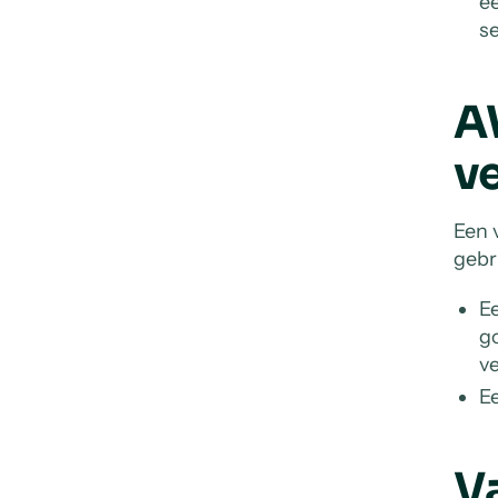
ee
se
AW
ve
Een 
gebr
Ee
g
v
E
V