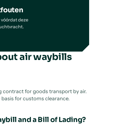
tfouten
f vóórdat deze
luchtvracht.
out air waybills
g contract for goods transport by air.
he basis for customs clearance.
bill and a Bill of Lading?