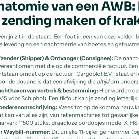
natomie van een AWB: 
e zending maken of kra
venijn zit in de staart. Een fout in een van deze velden
le levering en een nachtmerrie van boetes en gefrustr
fzender (Shipper) & Ontvanger (Consignee):
De naam-
ereenkomen met die op de commerciële factuur. Een v
tstaan omdat op de factuur "Cargoplot B.V." staat e
or de douane is dat een afwijking die
altijd
om onderzo
uchthaven van vertrek & bestemming:
Hier worden de o
S voor Schiphol). Een tikfout kan je zending letterlij
oederenomschrijving:
Wees tot op de komma nauwkeuri
t kan van alles zijn, van rekenmachines tot gevaarlijke l
arvan: "1500 stuks, draadloze oordopjes model X, HS
ir Waybill-nummer
: Dit unieke 11-cijferige nummer (bij