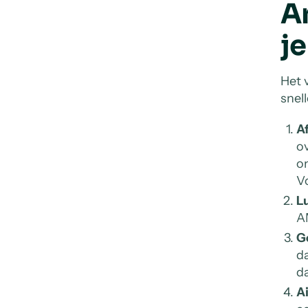
A
j
Het 
snel
A
ov
on
Vo
L
AM
G
da
da
A