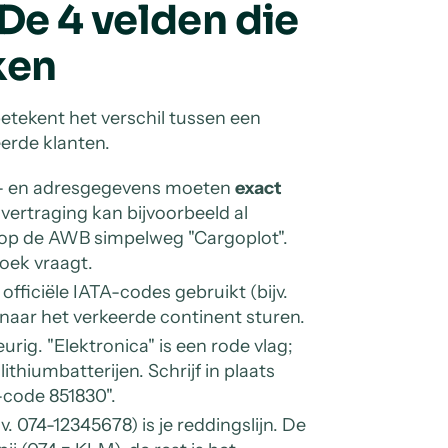
De 4 velden die
ken
 betekent het verschil tussen een
eerde klanten.
 en adresgegevens moeten
exact
ertraging kan bijvoorbeeld al
n op de AWB simpelweg "Cargoplot".
ek vraagt.
fficiële IATA-codes gebruikt (bijv.
k naar het verkeerde continent sturen.
g. "Elektronica" is een rode vlag;
ithiumbatterijen. Schrijf in plaats
-code 851830".
v. 074-12345678) is je reddingslijn. De