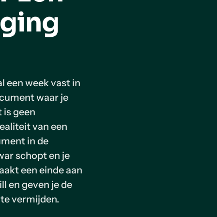
aging
l een week vast in
ocument waar je
t is geen
ealiteit van een
ument in de
 war schopt en je
akt een einde aan
l en geven je de
te vermijden.