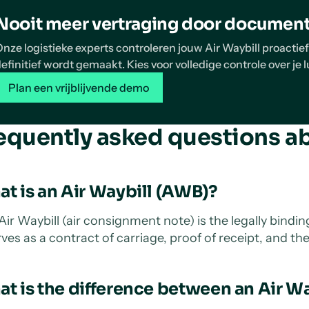
Nooit meer vertraging door documen
nze logistieke experts controleren jouw Air Waybill proactie
efinitief wordt gemaakt. Kies voor volledige controle over je 
Plan een vrijblijvende demo
equently asked questions ab
t is an Air Waybill (AWB)?
Air Waybill (air consignment note) is the legally bindin
erves as a contract of carriage, proof of receipt, and t
t is the difference between an Air Way