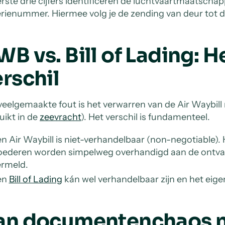
rste drie cijfers identificeren de luchtvaartmaatschapp
rienummer. Hiermee volg je de zending van deur tot d
B vs. Bill of Lading: H
rschil
veelgemaakte fout is het verwarren van de Air Waybill 
uikt in de
zeevracht
). Het verschil is fundamenteel.
n Air Waybill is niet-verhandelbaar (non-negotiable).
oederen worden simpelweg overhandigd aan de ontvan
ermeld.
en
Bill of Lading
kán wel verhandelbaar zijn en het ei
an documentenchaos na