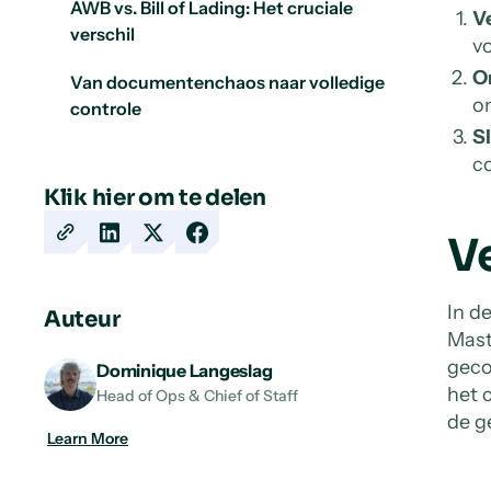
AWB vs. Bill of Lading: Het cruciale
V
verschil
vo
O
Van documentenchaos naar volledige
o
controle
Sl
co
Klik hier om te delen
V
Copy
Share
Share
Share
URL
on
on
on
LinkedIn
X
Facebook
In d
Auteur
Mast
geco
Dominique Langeslag
het 
Head of Ops & Chief of Staff
de g
Learn More