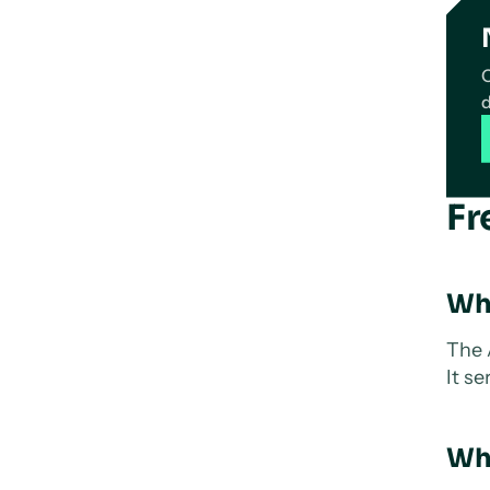
O
d
Fr
Wha
The 
It s
Wha