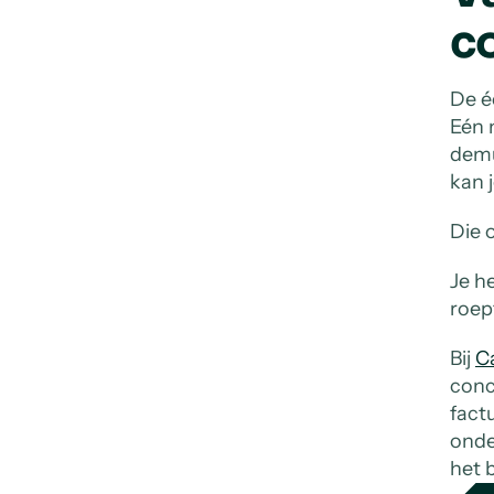
c
De é
Eén 
demu
kan 
Die 
Je h
roep
Bij
C
conc
fact
onde
het 