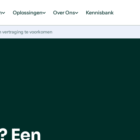
n
Oplossingen
Over Ons
Kennisbank
m vertraging te voorkomen
? Een