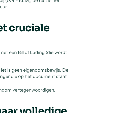
ij (074 = KLM), de rest is het
eur.
et cruciale
met een Bill of Lading (die wordt
 Het is geen eigendomsbewijs. De
ger die op het document staat
gendom vertegenwoordigen.
ar volledige