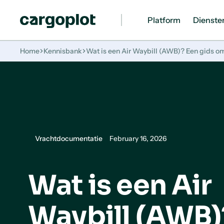
Platform
Dienste
Homepage
Home
Kennisbank
Wat is een Air Waybill (AWB)? Een gids o
Vrachtdocumentatie
February 16, 2026
Wat is een Air
Waybill (AWB)