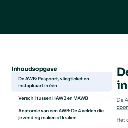
D
Inhoudsopgave
De AWB: Paspoort, vliegticket en
in
instapkaart in één
Verschil tussen HAWB en MAWB
De A
door
Anatomie van een AWB: De 4 velden die
je zending maken of kraken
Het 