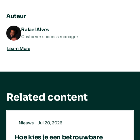
URL
on
on
on
LinkedIn
X
Facebook
Auteur
Rafael Alves
Customer success manager
Learn More
Related content
Nieuws
Jul 20, 2026
Hoe kies je een betrouwbare