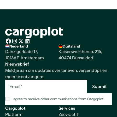
Homepage
Nederland
Duitsland
Facebook
Instagram
X/Twitter
LinkedIn
Danzigerkade 17,
Kaiserswertherstr. 215,
1013AP Amsterdam
40474 Düsseldorf
Nieuwsbrief
Meld je aan om updates over tarieven, verzendtips en
meer te ontvangen:
I agree to receive other communications from Cargoplot.
Cargoplot
Services
Platform
Zeevracht