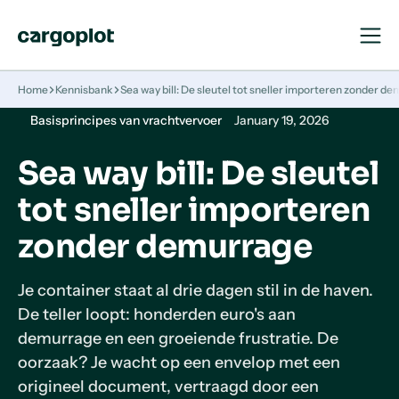
Open
Close
Navigat
Navigat
Homepage
Home
Kennisbank
Sea way bill: De sleutel tot sneller importeren zonder d
Basisprincipes van vrachtvervoer
January 19, 2026
Sea way bill: De sleutel
tot sneller importeren
zonder demurrage
Je container staat al drie dagen stil in de haven.
De teller loopt: honderden euro's aan
demurrage en een groeiende frustratie. De
oorzaak? Je wacht op een envelop met een
origineel document, vertraagd door een