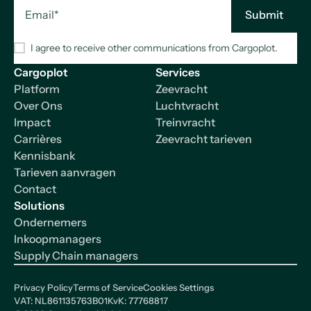
I agree to receive other communications from Cargoplot.
Cargoplot
Services
Platform
Zeevracht
Over Ons
Luchtvracht
Impact
Treinvracht
Carrières
Zeevracht tarieven
Kennisbank
Tarieven aanvragen
Contact
Solutions
Ondernemers
Inkoopmanagers
Supply Chain managers
Privacy Policy
Terms of Service
Cookies Settings
VAT: NL861135763B01
KvK: 77768817