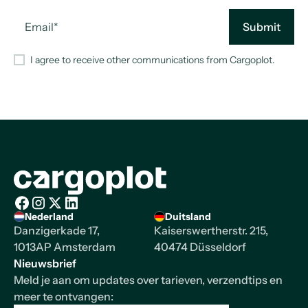
I agree to receive other communications from Cargoplot.
Homepage
Nederland
Duitsland
Facebook
Instagram
X/Twitter
LinkedIn
Danzigerkade 17,
Kaiserswertherstr. 215,
1013AP Amsterdam
40474 Düsseldorf
Nieuwsbrief
Meld je aan om updates over tarieven, verzendtips en
meer te ontvangen: