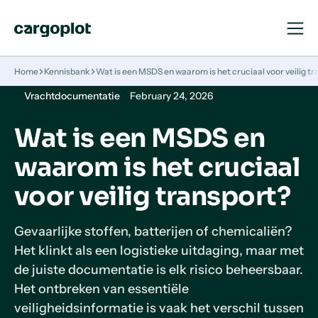
Open
Close
Navigat
Navigat
Homepage
Home
Kennisbank
Wat is een MSDS en waarom is het cruciaal voor veilig t
Vrachtdocumentatie
February 24, 2026
Wat is een MSDS en
waarom is het cruciaal
voor veilig transport?
Gevaarlijke stoffen, batterijen of chemicaliën?
Het klinkt als een logistieke uitdaging, maar met
de juiste documentatie is elk risico beheersbaar.
Het ontbreken van essentiële
veiligheidsinformatie is vaak het verschil tussen