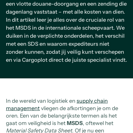
een vlotte douane-doorgang en een zending die
dagenlang vaststaat – met alle kosten van dien.
In dit artikel leer je alles over de cruciale rol van
het MSDS in de internationale scheepvaart. We
duiken in de verplichte onderdelen, het verschil
met een SDS en waarom expediteurs niet
zonder kunnen, zodat jij veilig kunt verschepen
en via Cargoplot direct de juiste specialist vindt.
In de wereld van logistiek en
supply chain
management
vliegen de afkortingen je om de
oren. Een van de belangrijkste termen als het
gaat om veiligheid is het
MSDS
, oftewel het
Material Safety Data Sheet
. Of je nu een