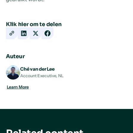
Klik hier om te delen
Copy
Share
Share
Share
URL
on
on
on
LinkedIn
X
Facebook
Auteur
Ché van der Lee
Account Executive, NL
Learn More