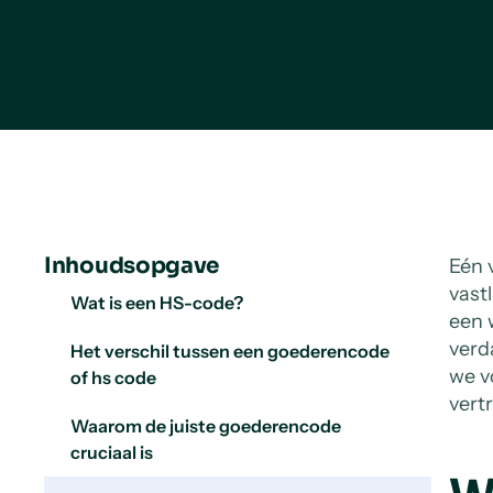
Inhoudsopgave
Eén 
vastl
Wat is een HS-code?
een 
verd
Het verschil tussen een goederencode
we vo
of hs code
vert
Waarom de juiste goederencode
cruciaal is