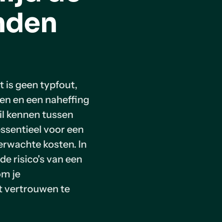
enden
t is geen typfout,
ven en een naheffing
il kennen tussen
ssentieel voor een
erwachte kosten. In
 de risico's van een
om je
t vertrouwen te