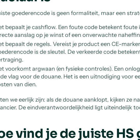
uiste goederencode is geen formaliteit, maar een str
t bepaalt je cashflow. Een foute code betekent foute 
recte aanslag op je winst of een onverwachte naheffi
t bepaalt de regels. Vereist je product een CE-marke
oederencode is de sleutel. De verkeerde code beteken
rtraging.
t voorkomt argwaan (en fysieke controles). Een onlog
de vlag voor de douane. Het is een uitnodiging voor ee
sten van dien.
ten we eerlijk zijn: als de douane aanklopt, kijken ze na
ancier. De eindverantwoordelijkheid ligt uiteindelijk toc
oe vind je de juiste H