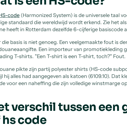
at is een HS-code?
HS-code
(Harmonized System) is de universele taal voo
erige standaard die wereldwijd wordt erkend. Zie het al
ne heeft in Rotterdam dezelfde 6-cijferige basiscode a
 die basis is niet genoeg. Een veelgemaakte fout is den
douaneaangifte. Een importeur van promotiekleding g
ading T-shirts. "Een T-shirt is een T-shirt, toch?" Fout.
ouane pikte zijn partij polyester shirts (HS-code subpos
ijl hij alles had aangegeven als katoen (6109.10). Dat 
de voor een naheffing die zijn volledige winstmarge 
et verschil tussen ee
f hs code