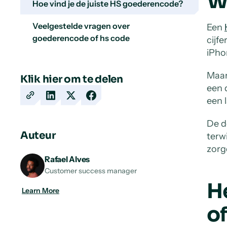
W
Hoe vind je de juiste HS goederencode?
Veelgestelde vragen over
Een
goederencode of hs code
cijf
iPho
Maar
Klik hier om te delen
een 
een l
Copy
Share
Share
Share
URL
on
on
on
De d
LinkedIn
X
Facebook
Auteur
terw
zorg
Rafael Alves
Customer success manager
H
Learn More
o