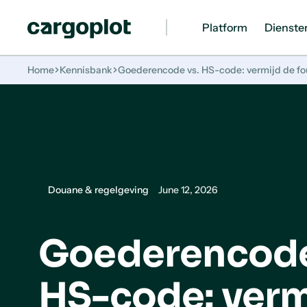
Platform
Dienste
Homepage
Home
Kennisbank
Goederencode vs. HS-code: vermijd de fou
Douane & regelgeving
June 12, 2026
Goederencode
HS-code: verm