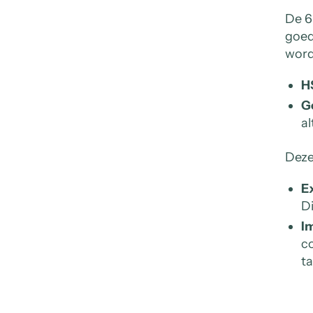
De 6
goed
word
H
G
al
Deze
Ex
Di
Im
co
ta