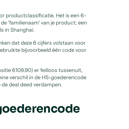
r productclassificatie. Het is een 6-
s de 'familienaam' van je product; een
ls in Shanghai.
ken dat deze 6 cijfers volstaan voor
ebruikte bijvoorbeeld één code voor
itie 6109.90) er feilloos tussenuit,
kleine verschil in de HS-goederencode
op de deal deed verdampen.
n goederencode