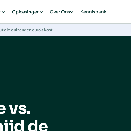
n
Oplossingen
Over Ons
Kennisbank
t die duizenden euro’s kost
 vs.
ijd de