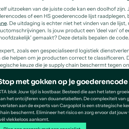
elf uitzoeken van de juiste code kan een doolhof zijn. J
erencodes of een HS goederencode lijst raadplegen, b
ane
. De uitdaging is echter niet het vinden van de lijst
uctomschrijvingen. Is jouw product een 'deel van' of ee
'hoofdzakelijk' gemaakt? Deze details bepalen de code
expert, zoals een gespecialiseerd logistiek dienstverle
 die helpen om je producten correct te classificeren. Di
tegische keuze die je supply chain beschermt tegen onn
Stop met gokken op je goederencode
TA blok Jouw tijd is kostbaar. Besteed die aan het laten groeie
an het ontcijferen van douanetabellen. De complexiteit va
verlaten aan de experts van Cargoplot is een strategische ke
hain beschermt. Elimineer het risico en zorg ervoor dat jou
él vlekkeloos aankomt.
Plan een gesprek met een specialist