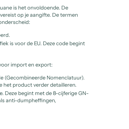
ouane is het onvoldoende. De
vereist op je aangifte. De termen
 onderscheid:
eerd.
ifiek is voor de EU. Deze code begint
oor import en export:
code (Gecombineerde Nomenclatuur).
ie het product verder detailleren.
de. Deze begint met de 8-cijferige GN-
als anti-dumpheffingen,