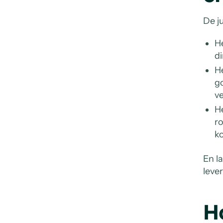
De j
He
di
He
g
ve
He
ro
ko
En la
lever
H