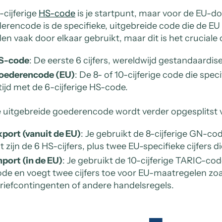
-cijferige
HS-code
is je startpunt, maar voor de EU-d
erencode is de specifieke, uitgebreide code die de EU 
en vaak door elkaar gebruikt, maar dit is het cruciale
S-code
: De eerste 6 cijfers, wereldwijd gestandaardis
oederencode (EU)
: De 8- of 10-cijferige code die spec
tijd met de 6-cijferige HS-code.
 uitgebreide goederencode wordt verder opgesplitst v
port (vanuit de EU)
: Je gebruikt de 8-cijferige GN-
t zijn de 6 HS-cijfers, plus twee EU-specifieke cijfers d
port (in de EU)
: Je gebruikt de 10-cijferige TARIC-co
de en voegt twee cijfers toe voor EU-maatregelen zo
riefcontingenten of andere handelsregels.