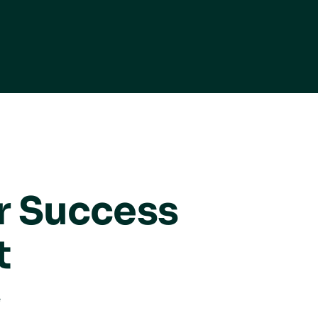
 Success
t
e