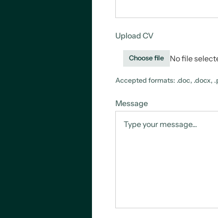
Upload CV
No file selec
Choose file
Accepted formats: .doc, .docx, .p
Message