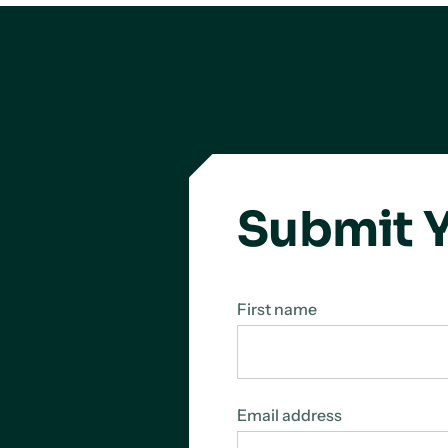
Submit Y
First name
Email address