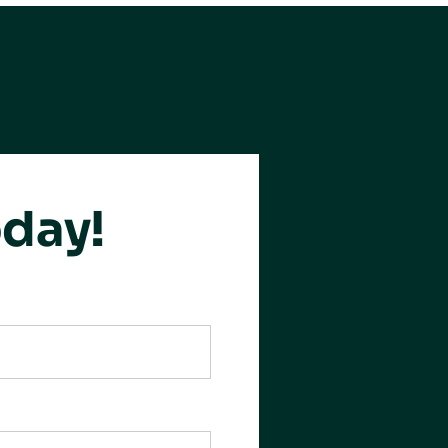
oday!