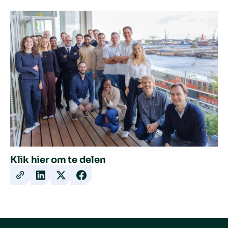
Klik hier om te delen
Copy
Share
Share
Share
URL
on
on
on
LinkedIn
X
Facebook