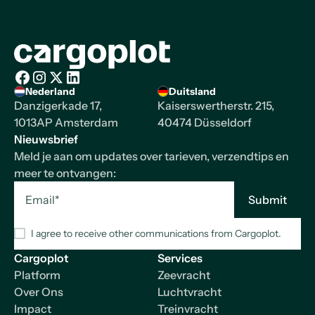
Homepage
Nederland
Duitsland
Facebook
Instagram
X/Twitter
LinkedIn
Danzigerkade 17,
Kaiserswertherstr. 215,
1013AP Amsterdam
40474 Düsseldorf
Nieuwsbrief
Meld je aan om updates over tarieven, verzendtips en
meer te ontvangen:
I agree to receive other communications from Cargoplot.
Cargoplot
Services
Platform
Zeevracht
Over Ons
Luchtvracht
Impact
Treinvracht