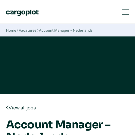
Open
Close
Navigat
Navigat
Homepage
Home
Vacatures
Account Manager – Nederlands
View all jobs
Account Manager –