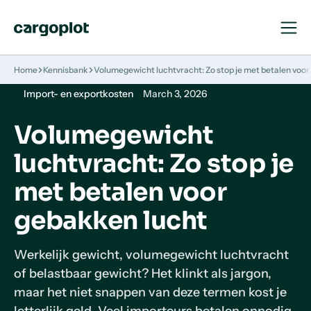
Open
Close
Navigat
Navigat
Homepage
Home
Kennisbank
Volumegewicht luchtvracht: Zo stop je met betalen voo
Import- en exportkosten
March 3, 2026
Volumegewicht
luchtvracht: Zo stop je
met betalen voor
gebakken lucht
Werkelijk gewicht, volumegewicht luchtvracht
of belastbaar gewicht? Het klinkt als jargon,
maar het niet snappen van deze termen kost je