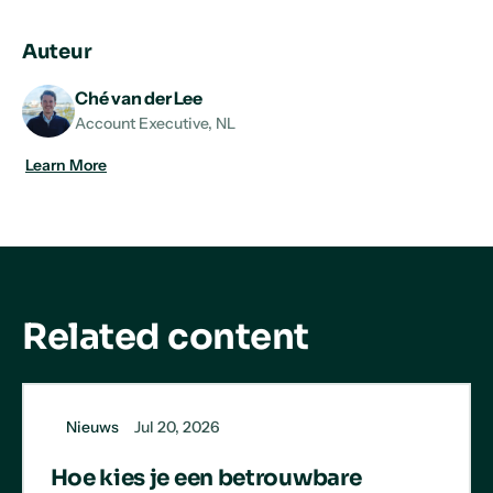
URL
on
on
on
LinkedIn
X
Facebook
Auteur
Ché van der Lee
Account Executive, NL
Learn More
Related content
Nieuws
Jul 20, 2026
Hoe kies je een betrouwbare