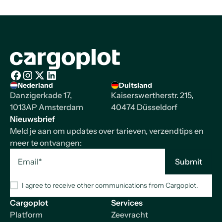
Homepage
Nederland
Duitsland
Facebook
Instagram
X/Twitter
LinkedIn
Danzigerkade 17,
Kaiserswertherstr. 215,
1013AP Amsterdam
40474 Düsseldorf
Nieuwsbrief
Meld je aan om updates over tarieven, verzendtips en
meer te ontvangen:
I agree to receive other communications from Cargoplot.
Cargoplot
Services
Platform
Zeevracht