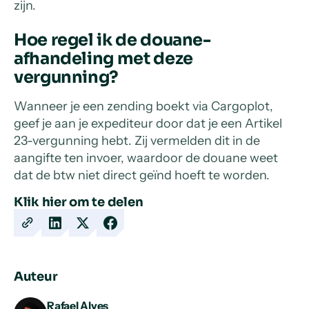
zijn.
Hoe regel ik de douane-
afhandeling met deze
vergunning?
Wanneer je een zending boekt via Cargoplot,
geef je aan je expediteur door dat je een Artikel
23-vergunning hebt. Zij vermelden dit in de
aangifte ten invoer, waardoor de douane weet
dat de btw niet direct geïnd hoeft te worden.
Klik hier om te delen
Copy
Share
Share
Share
URL
on
on
on
LinkedIn
X
Facebook
Auteur
Rafael Alves