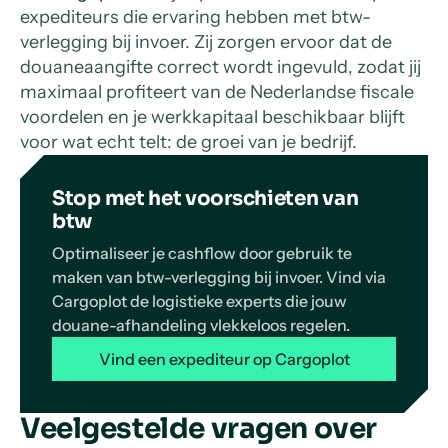
expediteurs die ervaring hebben met btw-
verlegging bij invoer. Zij zorgen ervoor dat de
douaneaangifte correct wordt ingevuld, zodat jij
maximaal profiteert van de Nederlandse fiscale
voordelen en je werkkapitaal beschikbaar blijft
voor wat echt telt: de groei van je bedrijf.
Stop met het voorschieten van
btw
Optimaliseer je cashflow door gebruik te
maken van btw-verlegging bij invoer. Vind via
Cargoplot de logistieke experts die jouw
douane-afhandeling vlekkeloos regelen.
Vind een expediteur op Cargoplot
Veelgestelde vragen over