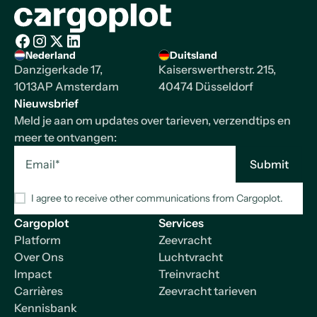
Homepage
Nederland
Duitsland
Facebook
Instagram
X/Twitter
LinkedIn
Danzigerkade 17,
Kaiserswertherstr. 215,
1013AP Amsterdam
40474 Düsseldorf
Nieuwsbrief
Meld je aan om updates over tarieven, verzendtips en
meer te ontvangen:
I agree to receive other communications from Cargoplot.
Cargoplot
Services
Platform
Zeevracht
Over Ons
Luchtvracht
Impact
Treinvracht
Carrières
Zeevracht tarieven
Kennisbank