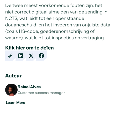
De twee meest voorkomende fouten zijn: het
niet correct digitaal afmelden van de zending in
NCTS, wat leidt tot een openstaande
douaneschuld, en het invoeren van onjuiste data
(zoals HS-code, goederenomschrijving of
waarde), wat leidt tot inspecties en vertraging.
Klik hier om te delen
Copy
Share
Share
Share
URL
on
on
on
LinkedIn
X
Facebook
Auteur
Rafael Alves
Customer success manager
Learn More