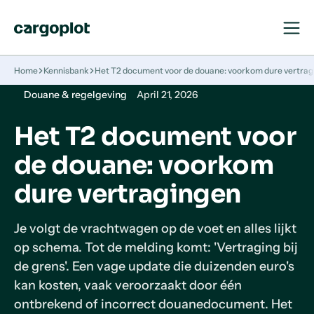
Open
Close
Navigat
Navigat
Homepage
Home
Kennisbank
Het T2 document voor de douane: voorkom dure vertrag
Douane & regelgeving
April 21, 2026
Het T2 document voor
de douane: voorkom
dure vertragingen
Je volgt de vrachtwagen op de voet en alles lijkt
op schema. Tot de melding komt: 'Vertraging bij
de grens'. Een vage update die duizenden euro's
kan kosten, vaak veroorzaakt door één
ontbrekend of incorrect douanedocument. Het