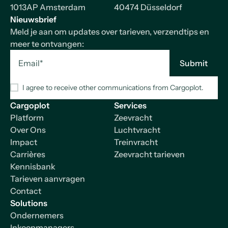
1013AP Amsterdam
40474 Düsseldorf
Nieuwsbrief
Meld je aan om updates over tarieven, verzendtips en
meer te ontvangen:
I agree to receive other communications from Cargoplot.
Cargoplot
Services
Platform
Zeevracht
Over Ons
Luchtvracht
Impact
Treinvracht
Carrières
Zeevracht tarieven
Kennisbank
Tarieven aanvragen
Contact
Solutions
Ondernemers
Inkoopmanagers