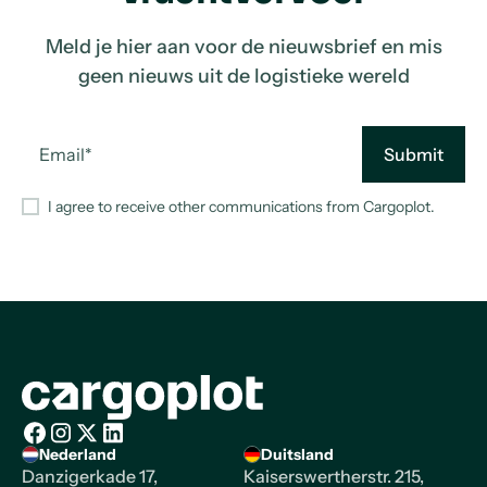
Meld je hier aan voor de nieuwsbrief en mis
geen nieuws uit de logistieke wereld
I agree to receive other communications from Cargoplot.
Homepage
Nederland
Duitsland
Facebook
Instagram
X/Twitter
LinkedIn
Danzigerkade 17,
Kaiserswertherstr. 215,