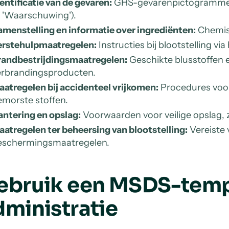
entificatie van de gevaren:
GHS-gevarenpictogrammen 
 'Waarschuwing').
menstelling en informatie over ingrediënten:
Chemisc
erstehulpmaatregelen:
Instructies bij blootstelling vi
randbestrijdingsmaatregelen:
Geschikte blusstoffen e
erbrandingsproducten.
atregelen bij accidenteel vrijkomen:
Procedures voor
emorste stoffen.
ntering en opslag:
Voorwaarden voor veilige opslag, z
atregelen ter beheersing van blootstelling:
Vereiste v
eschermingsmaatregelen.
ebruik een MSDS-templ
dministratie