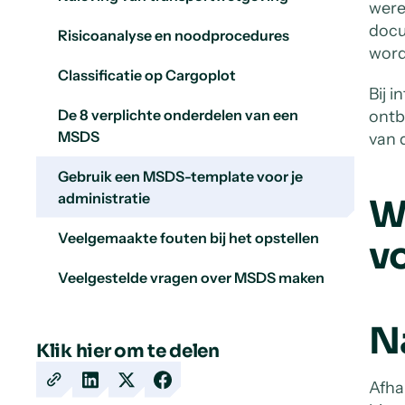
were
docu
Risicoanalyse en noodprocedures
word
Classificatie op Cargoplot
Bij 
De 8 verplichte onderdelen van een
ontb
MSDS
van 
Gebruik een MSDS-template voor je
administratie
W
Veelgemaakte fouten bij het opstellen
v
Veelgestelde vragen over MSDS maken
N
Klik hier om te delen
Afha
Copy
Share
Share
Share