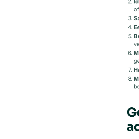
Id
of
Sa
E
B
v
Ma
g
Ha
Ma
b
G
a