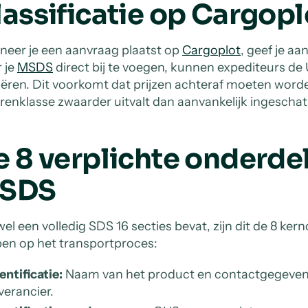
lassificatie op Cargopl
eer je een aanvraag plaatst op
Cargoplot
, geef je a
 je
MSDS
direct bij te voegen, kunnen expediteurs d
fiëren. Dit voorkomt dat prijzen achteraf moeten wor
renklasse zwaarder uitvalt dan aanvankelijk ingeschat
e 8 verplichte onderde
SDS
el een volledig SDS 16 secties bevat, zijn dit de 8 ke
en op het transportproces:
entificatie:
Naam van het product en contactgegevens
verancier.