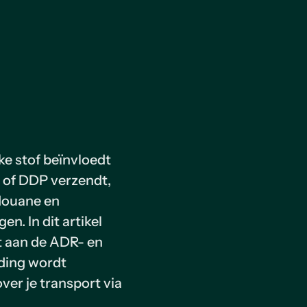
jke stof beïnvloedt
W of DDP verzendt,
 douane en
n. In dit artikel
et aan de ADR- en
nding wordt
er je transport via