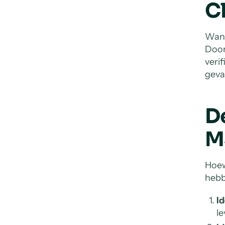
C
Wann
Door
veri
geva
D
M
Hoew
hebb
Id
le