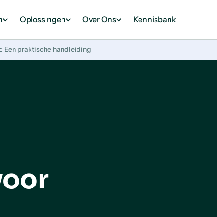
n
Oplossingen
Over Ons
Kennisbank
: Een praktische handleiding
voor