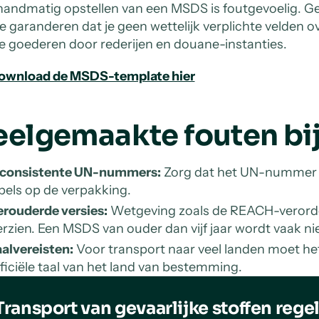
handmatig opstellen van een MSDS is foutgevoelig. G
e garanderen dat je geen wettelijk verplichte velden ov
je goederen door rederijen en douane-instanties.
ownload de MSDS-template hier
eelgemaakte fouten bij
nconsistente UN-nummers:
Zorg dat het UN-nummer 
bels op de verpakking.
erouderde versies:
Wetgeving zoals de REACH-verorde
rzien. Een MSDS van ouder dan vijf jaar wordt vaak n
alvereisten:
Voor transport naar veel landen moet he
ficiële taal van het land van bestemming.
Transport van gevaarlijke stoffen rege