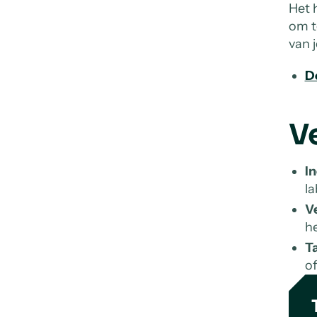
Het 
om t
van 
D
V
I
la
V
he
Ta
of