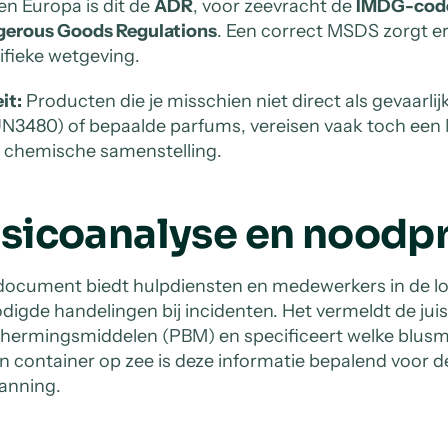
en Europa is dit de
ADR
, voor zeevracht de
IMDG-cod
erous Goods Regulations
. Een correct MSDS zorgt er
ifieke wetgeving.
it:
Producten die je misschien niet direct als gevaarli
UN3480) of bepaalde parfums, vereisen vaak toch e
f chemische samenstelling.
isicoanalyse en noodp
document biedt hulpdiensten en medewerkers in de logi
digde handelingen bij incidenten. Het vermeldt de juis
hermingsmiddelen (PBM) en specificeert welke blusmidd
en container op zee is deze informatie bepalend voor de
anning.