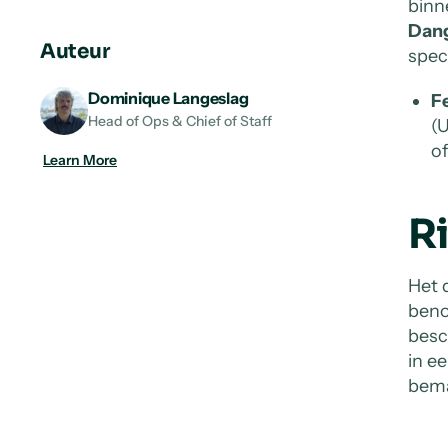
binn
URL
on
on
on
Dang
LinkedIn
X
Facebook
Auteur
spec
Dominique Langeslag
Fe
Head of Ops & Chief of Staff
(
o
Learn More
R
Het 
beno
besc
in e
bem