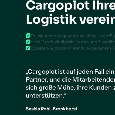
Cargoplot Ihr
Logistik verei
Transparente Angebote und aktuelle Verfüg
Nach Geschwindigkeit, Kosten und Zuverläss
Experten-Support während des gesamten T
„Cargoplot ist auf jeden Fall ein
Partner, und die Mitarbeitend
sich große Mühe, ihre Kunden 
unterstützen.“
Saskia Rohl-Bronkhorst