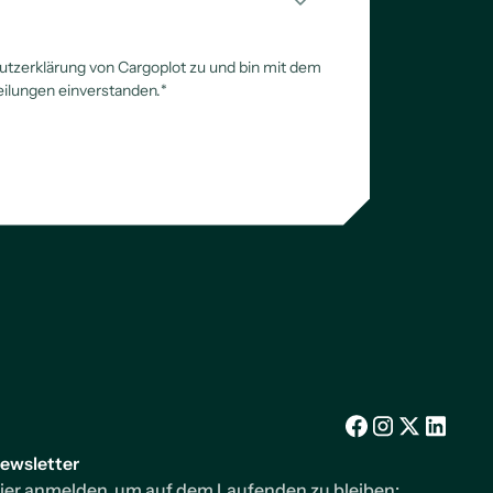
tzerklärung von Cargoplot zu und bin mit dem
eilungen einverstanden.
*
Facebook
Instagram
X/Twitter
LinkedIn
ewsletter
ier anmelden, um auf dem Laufenden zu bleiben: