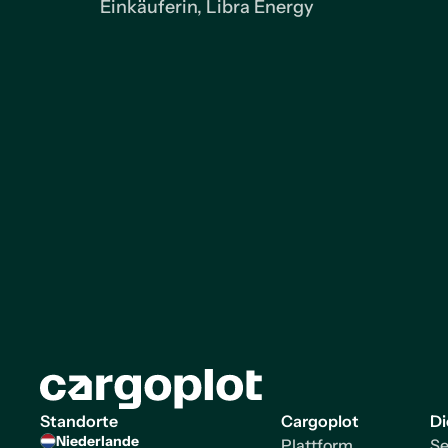
Einkäuferin, Libra Energy
Startseite
Standorte
Cargoplot
Di
Niederlande
Plattform
Se