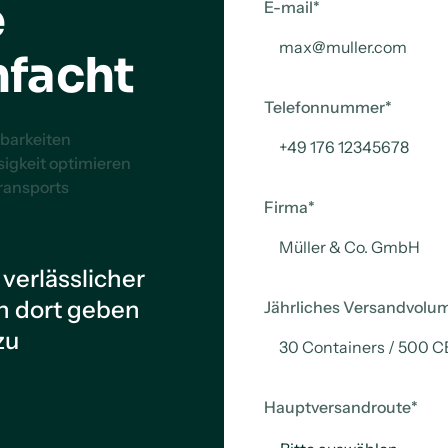
e
E-mail
*
nfacht
Telefonnummer
*
barkeiten
igkeit optimieren
ransports
Firma
*
 verlässlicher
en dort geben
Jährliches Versandvolu
zu
Hauptversandroute
*