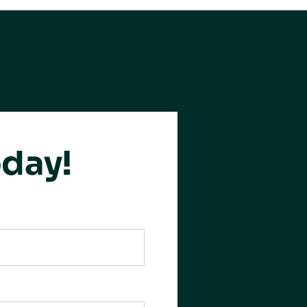
oday!