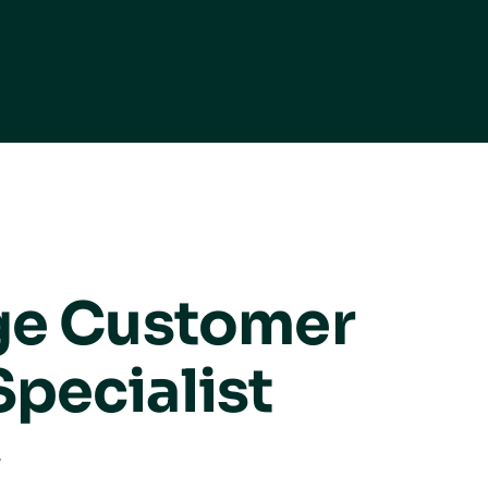
ige Customer
pecialist
e