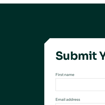
Submit Y
First name
Email address