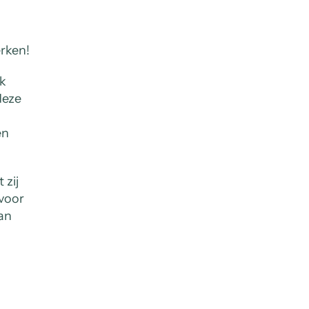
rken!
ek
deze
en
 zij
 voor
an