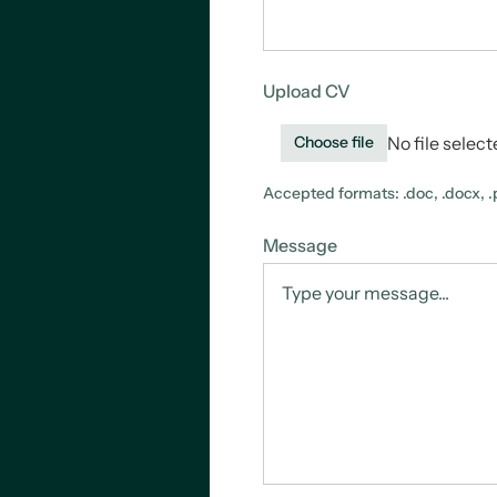
Upload CV
No file selec
Choose file
Accepted formats: .doc, .docx, .p
Message