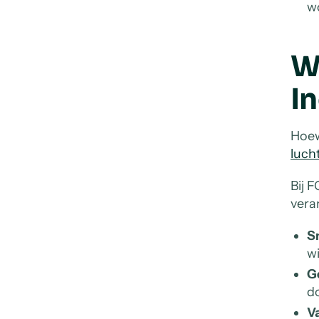
wo
W
I
Hoew
luch
Bij 
vera
Sn
wi
G
do
V