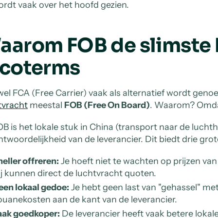
rdt vaak over het hoofd gezien.
aarom FOB de slimste k
ncoterms
el FCA (Free Carrier) vaak als alternatief wordt genoe
tvracht
meestal
FOB (Free On Board)
. Waarom? Omdat
FOB is het lokale stuk in China (transport naar de luch
ntwoordelijkheid van de leverancier. Dit biedt drie gro
eller offreren:
Je hoeft niet te wachten op prijzen van
j kunnen direct de luchtvracht quoten.
een lokaal gedoe:
Je hebt geen last van "gehassel" me
uanekosten aan de kant van de leverancier.
aak goedkoper:
De leverancier heeft vaak betere lokal