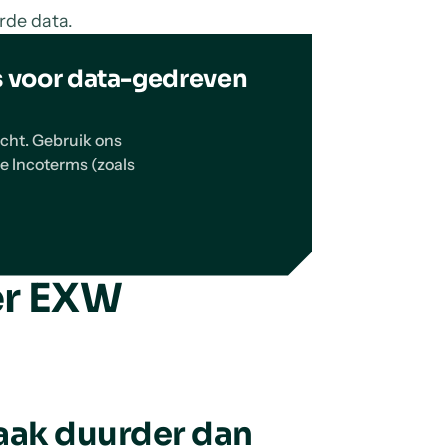
rde data.
s voor data-gedreven
acht. Gebruik ons
te Incoterms (zoals
er EXW
aak duurder dan