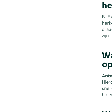
he
Bij 
herk
draa
zijn.
Wa
op
Ant
Hier
snel
het 