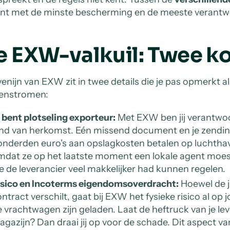
ant met de minste bescherming en de meeste verantwo
e EXW-valkuil: Twee ko
venijn van EXW zit in twee details die je pas opmerkt 
enstromen:
 bent plotseling exporteur:
Met EXW ben jij verantwoor
nd van herkomst. Eén missend document en je zending
onderden euro's aan opslagkosten betalen op luchtha
mdat ze op het laatste moment een lokale agent moes
e de leverancier veel makkelijker had kunnen regelen.
isico en Incoterms eigendomsoverdracht:
Hoewel de j
ntract verschilt, gaat bij EXW het fysieke risico al o
 vrachtwagen zijn geladen. Laat de heftruck van je leve
gazijn? Dan draai jij op voor de schade. Dit aspect v