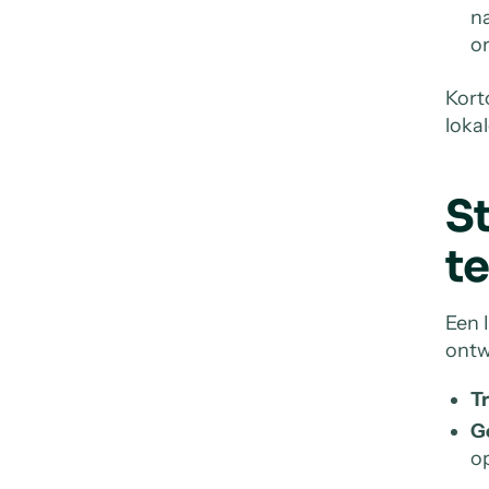
n
or
Kort
lokal
S
t
Een 
ontw
Tr
G
o