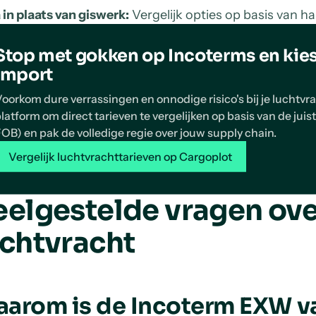
 in plaats van giswerk:
Vergelijk opties op basis van ha
Stop met gokken op Incoterms en kie
import
oorkom dure verrassingen en onnodige risico's bij je luchtvr
latform om direct tarieven te vergelijken op basis van de juis
OB) en pak de volledige regie over jouw supply chain.
Vergelijk luchtvrachttarieven op Cargoplot
eelgestelde vragen ov
uchtvracht
arom is de Incoterm EXW v