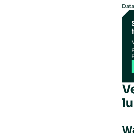
Data
V
p
F
V
l
Wa