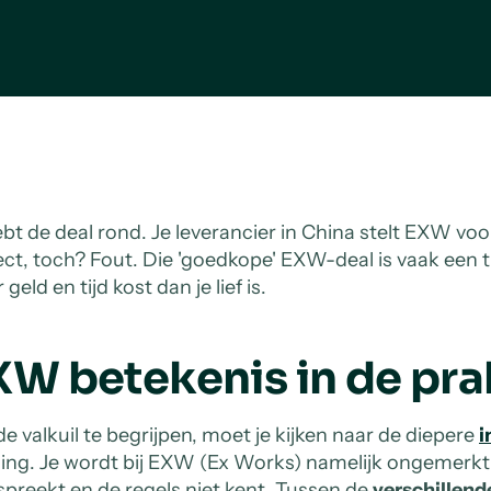
bt de deal rond. Je leverancier in China stelt EXW voor:
ect, toch? Fout. Die 'goedkope' EXW-deal is vaak een ti
geld en tijd kost dan je lief is.
XW betekenis in de pra
e valkuil te begrijpen, moet je kijken naar de diepere
i
ing. Je wordt bij EXW (Ex Works) namelijk ongemerkt e
 spreekt en de regels niet kent. Tussen de
verschillend