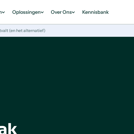
n
Oplossingen
Over Ons
Kennisbank
lt (en het alternatief)
aak