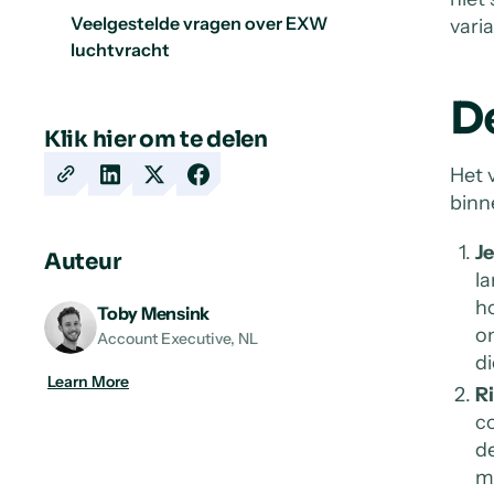
Veelgestelde vragen over EXW
vari
luchtvracht
D
Klik hier om te delen
Het 
Copy
Share
Share
Share
binn
URL
on
on
on
LinkedIn
X
Facebook
Je
Auteur
la
h
Toby Mensink
o
Account Executive, NL
di
Learn More
R
co
de
ma