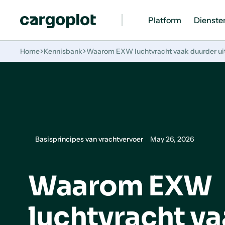
Platform
Dienste
Homepage
Home
Kennisbank
Waarom EXW luchtvracht vaak duurder uitva
Basisprincipes van vrachtvervoer
May 26, 2026
Waarom EXW
luchtvracht v