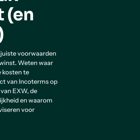
t (en
)
 juiste voorwaarden
e winst. Weten waar
 kosten te
act van Incoterms op
n van EXW, de
lijkheid en waarom
viseren voor