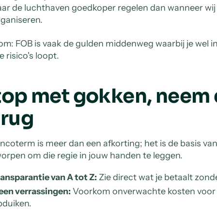
aar de luchthaven goedkoper regelen dan wanneer wij
ganiseren.
om: FOB is vaak de gulden middenweg waarbij je wel 
e risico's loopt.
top met gokken, neem 
erug
Incoterm is meer dan een afkorting; het is de basis va
orpen om die regie in jouw handen te leggen.
ansparantie van A tot Z:
Zie direct wat je betaalt zon
een verrassingen:
Voorkom onverwachte kosten voor lo
pduiken.