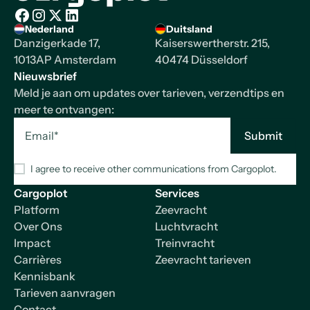
Homepage
Nederland
Duitsland
Facebook
Instagram
X/Twitter
LinkedIn
Danzigerkade 17,
Kaiserswertherstr. 215,
1013AP Amsterdam
40474 Düsseldorf
Nieuwsbrief
Meld je aan om updates over tarieven, verzendtips en
meer te ontvangen:
I agree to receive other communications from Cargoplot.
Cargoplot
Services
Platform
Zeevracht
Over Ons
Luchtvracht
Impact
Treinvracht
Carrières
Zeevracht tarieven
Kennisbank
Tarieven aanvragen
Contact