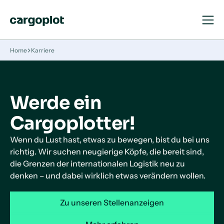
Navigat
Navigat
öffnen
schließ
Startseite
Home
Karriere
Werde ein
Cargoplotter!
Wenn du Lust hast, etwas zu bewegen, bist du bei uns
richtig. Wir suchen neugierige Köpfe, die bereit sind,
die Grenzen der internationalen Logistik neu zu
denken – und dabei wirklich etwas verändern wollen.
Zu unseren Stellenanzeigen