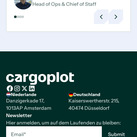
Head of Ops & Chief of Staff
Backend Developer
Previous
Next
slide
slide
Startseite
Niederlande
Deutschland
Facebook
Instagram
X/Twitter
LinkedIn
Danzigerkade 17,
Kaiserswertherstr. 215,
1013AP Amsterdam
40474 Düsseldorf
Newsletter
Hier anmelden, um auf dem Laufenden zu bleiben: