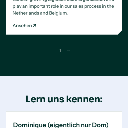
play an important role in our sales process in the
Netherlands and Belgium.
Ansehen
…
1
Lern uns kennen:
Stellenanzeigen ansehen
Dominique (eigentlich nur Dom)
Che ist Cargoplots
Kaum zu glauben, aber wahr: In
Tobias ist einer unserer deutschen