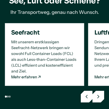
See, Luft oder Schiene?
Ihr Transportweg, genau nach Wunsch.
Seefracht
Luftf
Mit unserem erstklassigen
Dringen
Seefracht-Netzwerk bringen wir
Sendung
sowohl Full Container Loads (FCL)
Netzwerk
als auch Less-than-Container Loads
Ihrem La
(LCL) effizient und kosteneffizient
und prei
and Ziel.
Mehr erfahren
Mehr er
Previous
Next
slide
slide