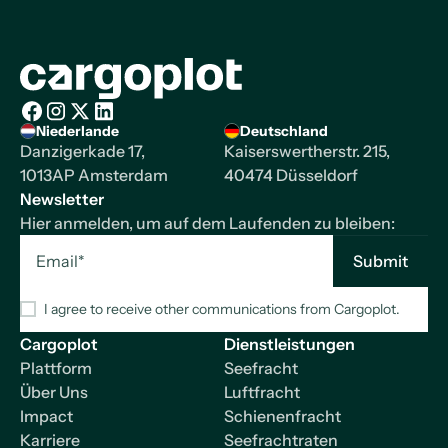
Startseite
Niederlande
Deutschland
Facebook
Instagram
X/Twitter
LinkedIn
Danzigerkade 17,
Kaiserswertherstr. 215,
1013AP Amsterdam
40474 Düsseldorf
Newsletter
Hier anmelden, um auf dem Laufenden zu bleiben:
I agree to receive other communications from Cargoplot.
Cargoplot
Dienstleistungen
Plattform
Seefracht
Über Uns
Luftfracht
Impact
Schienenfracht
Karriere
Seefrachtraten