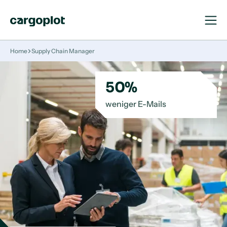
Navigat
Navigat
öffnen
schließ
Startseite
Home
Supply Chain Manager
50%
weniger E-Mails