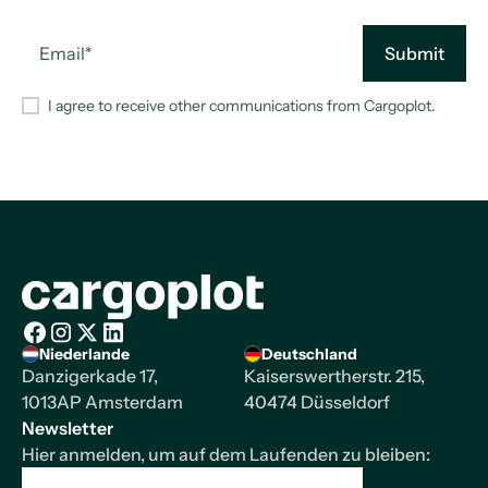
I agree to receive other communications from Cargoplot.
Startseite
Niederlande
Deutschland
Facebook
Instagram
X/Twitter
LinkedIn
Danzigerkade 17,
Kaiserswertherstr. 215,
1013AP Amsterdam
40474 Düsseldorf
Newsletter
Hier anmelden, um auf dem Laufenden zu bleiben: