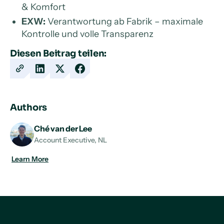
& Komfort
EXW:
Verantwortung ab Fabrik – maximale
Kontrolle und volle Transparenz
Diesen Beitrag teilen:
Copy
Share
Share
Share
URL
on
on
on
LinkedIn
X
Facebook
Authors
Ché van der Lee
Account Executive, NL
Learn More