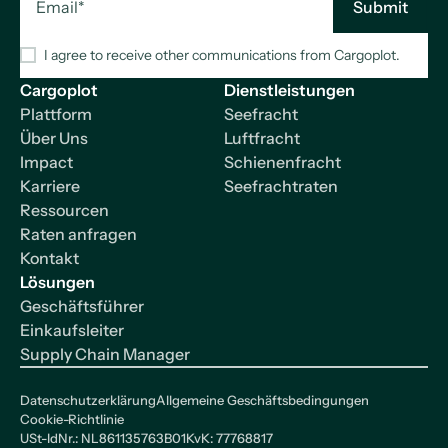
I agree to receive other communications from Cargoplot.
Cargoplot
Dienstleistungen
Plattform
Seefracht
Über Uns
Luftfracht
Impact
Schienenfracht
Karriere
Seefrachtraten
Ressourcen
Raten anfragen
Kontakt
Lösungen
Geschäftsführer
Einkaufsleiter
Supply Chain Manager
Datenschutzerklärung
Allgemeine Geschäftsbedingungen
Cookie-Richtlinie
USt-IdNr.: NL861135763B01
KvK: 77768817