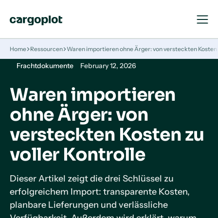
Navigat
Navigat
öffnen
schließ
Startseite
Home
Ressourcen
Waren importieren ohne Ärger: von versteckten Kosten z
Frachtdokumente
February 12, 2026
Waren importieren
ohne Ärger: von
versteckten Kosten zu
voller Kontrolle
Dieser Artikel zeigt die drei Schlüssel zu
erfolgreichem Import: transparente Kosten,
planbare Lieferungen und verlässliche