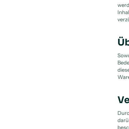
werd
Inha
verz
Üb
Sowo
Bede
dies
Ware
Ve
Durc
darü
besc