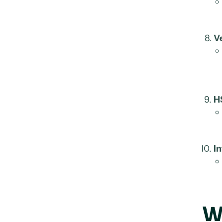
V
H
I
W