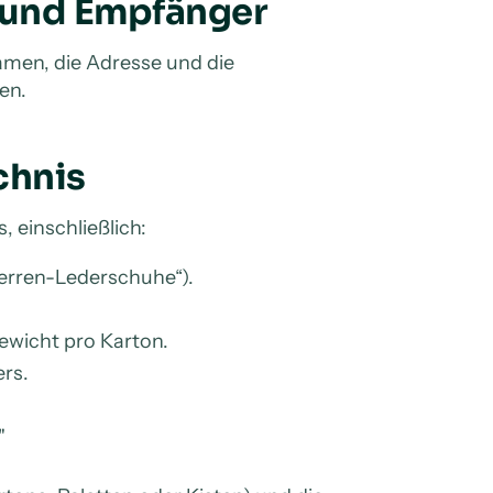
 und Empfänger
amen, die Adresse und die
en.
chnis
, einschließlich:
Herren-Lederschuhe“).
ewicht pro Karton.
ers.
"