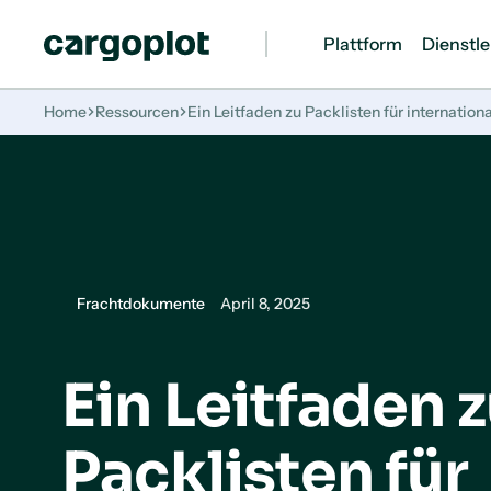
Plattform
Dienstl
Startseite
Home
Ressourcen
Ein Leitfaden zu Packlisten für internatio
Frachtdokumente
April 8, 2025
Ein Leitfaden 
Packlisten für