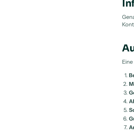
In
Gena
Kont
Au
Eine
B
M
G
A
Sc
Gu
A