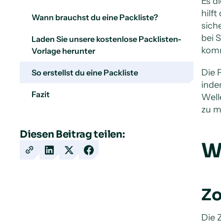
Es d
hilf
Wann brauchst du eine Packliste?
sich
bei 
Laden Sie unsere kostenlose Packlisten-
kom
Vorlage herunter
Die 
So erstellst du eine Packliste
inde
Fazit
Well
zu m
Diesen Beitrag teilen:
W
Copy
Share
Share
Share
URL
on
on
on
LinkedIn
X
Facebook
Zo
Die 