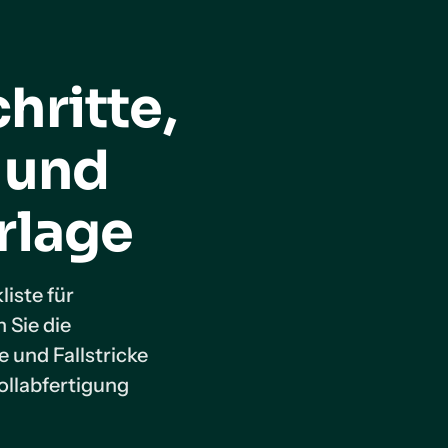
hritte,
 und
rlage
liste für
 Sie die
e und Fallstricke
ollabfertigung