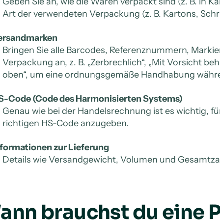
Geben Sie an, wie die Waren verpackt sind (z. B. in Ka
Art der verwendeten Verpackung (z. B. Kartons, Schr
ersandmarken
Bringen Sie alle Barcodes, Referenznummern, Markie
Verpackung an, z. B. „Zerbrechlich“, „Mit Vorsicht be
oben“, um eine ordnungsgemäße Handhabung währen
S-Code (Code des Harmonisierten Systems)
Genau wie bei der Handelsrechnung ist es wichtig, f
richtigen HS-Code anzugeben.
nformationen zur Lieferung
Details wie Versandgewicht, Volumen und Gesamtzah
ann brauchst du eine P