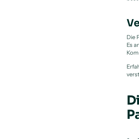
Ve
Die 
Es a
Komm
Erfa
vers
D
P