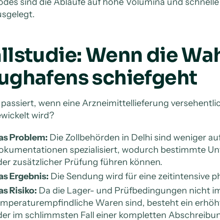
odes sind die Abläufe auf hohe Volumina und schnell
usgelegt.
allstudie: Wenn die Wa
lughafens schiefgeht
passiert, wenn eine Arzneimittellieferung versehentli
wickelt wird?
as Problem:
Die Zollbehörden in Delhi sind weniger a
okumentationen spezialisiert, wodurch bestimmte Unt
er zusätzlicher Prüfung führen können.
as Ergebnis:
Die Sendung wird für eine zeitintensive 
s Risiko:
Da die Lager- und Prüfbedingungen nicht i
mperaturempfindliche Waren sind, besteht ein erhöht
der im schlimmsten Fall einer kompletten Abschreibu