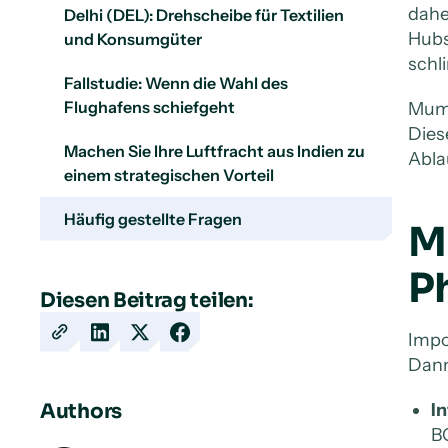
dahe
Delhi (DEL): Drehscheibe für Textilien
Hubs
und Konsumgüter
schl
Fallstudie: Wenn die Wahl des
Flughafens schiefgeht
Mumb
Dies
Machen Sie Ihre Luftfracht aus Indien zu
Abla
einem strategischen Vorteil
Häufig gestellte Fragen
M
P
Diesen Beitrag teilen:
Impo
Copy
Share
Share
Share
Dann
URL
on
on
on
LinkedIn
X
Facebook
Authors
In
BO