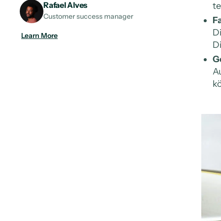
Rafael Alves
t
Customer success manager
F
Di
Learn More
Di
G
A
kö