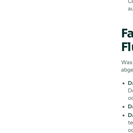
C
a
F
F
Was 
abge
D
D
od
D
Da
te
o