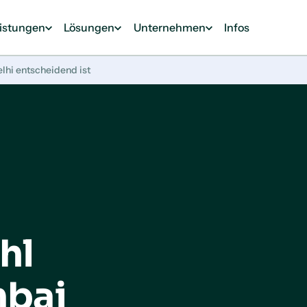
eistungen
Lösungen
Unternehmen
Infos
hi entscheidend ist
hl
bai