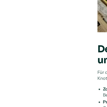
De
u
Für 
Knot
Zo
Be
P