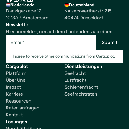
Niederlande
Deutschland
Facebook
Instagram
X/Twitter
LinkedIn
Danzigerkade 17,
Kaiserswertherstr. 215,
1013AP Amsterdam
40474 Düsseldorf
Newsletter
Hier anmelden, um auf dem Laufenden zu bleiben:
I agree to receive other communications from Cargoplot.
Cargoplot
Dienstleistungen
Plattform
Seefracht
Über Uns
Luftfracht
Impact
Schienenfracht
Karriere
Seefrachtraten
Ressourcen
Raten anfragen
Kontakt
Lösungen
Geschäftsführer