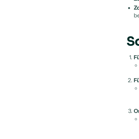
Z
b
S
F
Fü
O