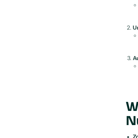
U
A
W
N
Z