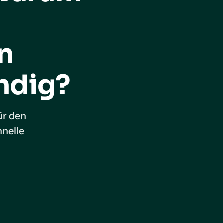
n
ndig?
ür den
hnelle