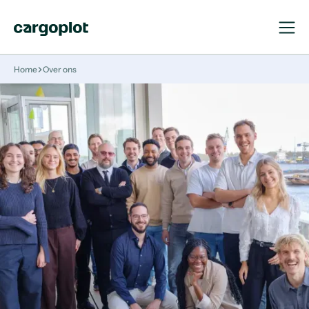
Open
Close
Navigat
Navigat
Homepage
Home
Over ons