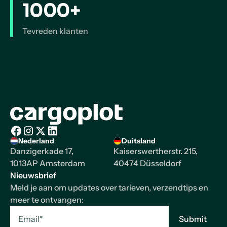
1000+
Tevreden klanten
Homepage
Nederland
Duitsland
Facebook
Instagram
X/Twitter
LinkedIn
Danzigerkade 17,
Kaiserswertherstr. 215,
1013AP Amsterdam
40474 Düsseldorf
Nieuwsbrief
Meld je aan om updates over tarieven, verzendtips en
meer te ontvangen: