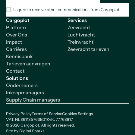
I agree to receive other communications from Cargoplot.
Cargoplot
Services
Platform
Zeevracht
Over Ons
Luchtvracht
Impact
Treinvracht
Carrières
Zeevracht tarieven
Kennisbank
Tarieven aanvragen
Contact
Solutions
Ondernemers
Inkoopmanagers
Supply Chain managers
Privacy Policy
Terms of Service
Cookies Settings
VAT: NL861135763B01
KvK: 77768817
@
2026
Cargoplot. All rights reserved.
Site by
Digital Sparks