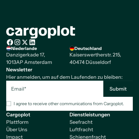
Startseite
Niederlande
Deutschland
Facebook
Instagram
X/Twitter
LinkedIn
Danzigerkade 17,
Kaiserswertherstr. 215,
1013AP Amsterdam
40474 Düsseldorf
Newsletter
Hier anmelden, um auf dem Laufenden zu bleiben:
I agree to receive other communications from Cargoplot.
Cargoplot
Dienstleistungen
Plattform
Seefracht
Über Uns
Luftfracht
Impact
Schienenfracht