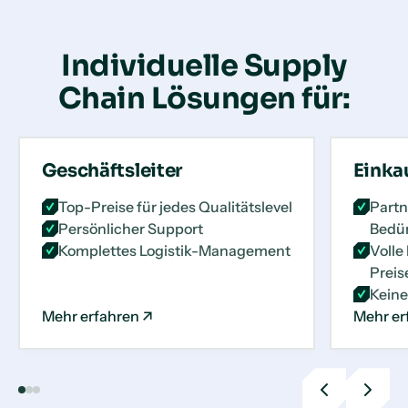
Individuelle Supply
Chain Lösungen für:
Geschäftsleiter
Einkau
Top-Preise für jedes Qualitätslevel
Partn
Persönlicher Support
Bedür
Komplettes Logistik-Management
Volle
Preis
Keine
Mehr erfahren
Mehr er
Previous
Next