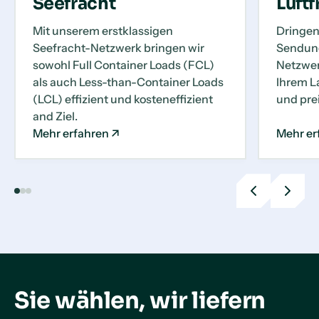
Seefracht
Luftf
Mit unserem erstklassigen
Dringen
Seefracht-Netzwerk bringen wir
Sendung
sowohl Full Container Loads (FCL)
Netzwerk
als auch Less-than-Container Loads
Ihrem La
(LCL) effizient und kosteneffizient
und prei
and Ziel.
Mehr erfahren
Mehr er
Previous
Next
slide
slide
Sie wählen, wir liefern