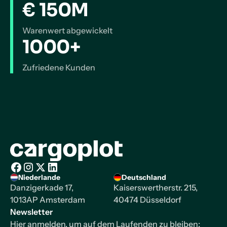
€ 150M
Warenwert abgewickelt
1000+
Zufriedene Kunden
Startseite
Niederlande
Deutschland
Facebook
Instagram
X/Twitter
LinkedIn
Danzigerkade 17,
Kaiserswertherstr. 215,
1013AP Amsterdam
40474 Düsseldorf
Newsletter
Hier anmelden, um auf dem Laufenden zu bleiben: