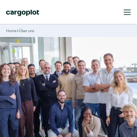
Navigat
Navigat
öffnen
schließ
Startseite
Home
Über uns