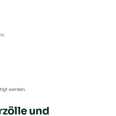
em:
htigt werden.
rzölle und