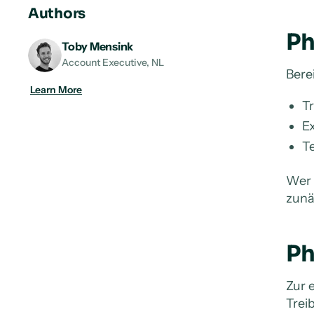
Authors
Ph
Toby Mensink
Account Executive, NL
Bere
Learn More
Tr
E
T
Wer 
zunä
Ph
Zur 
Trei