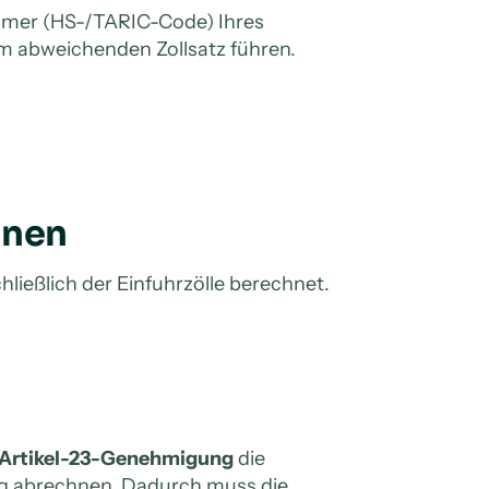
ummer (HS-/TARIC-Code) Ihres
nem abweichenden Zollsatz führen.
hnen
hließlich der Einfuhrzölle berechnet.
Artikel-23-Genehmigung
die
g abrechnen. Dadurch muss die