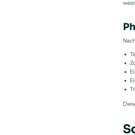
weis
Ph
Nach
T
Z
Ei
E
T
Dies
S