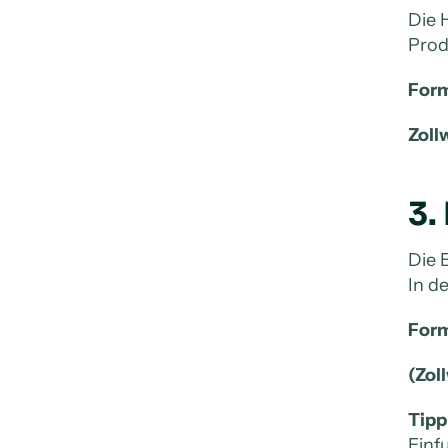
Die 
Prod
Form
Zoll
3.
Die 
In d
Form
(Zol
Tipp
Einf