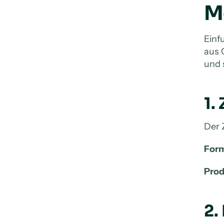
M
Einf
aus 
und 
1.
Der 
Form
Prod
2.