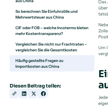
aus China
Das 
über
So berechnen Sie Einfuhrzölle und
tats
Mehrwertsteuer aus China
Nebe
CIF oder FOB – welche Incoterms bieten
Zoll
mehr Kostentransparenz?
Posi
Vergleichen Sie nicht nur Frachtraten –
Um I
vergleichen Sie die Gesamtkosten
verg
Häufig gestellte Fragen zu
Importkosten aus China
E
a
Diesen Beitrag teilen:
Copy
Share
Share
Share
Jede
URL
on
on
on
eige
LinkedIn
X
Facebook