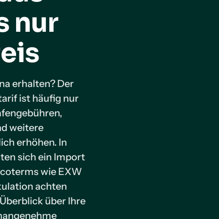
s nur
eis
na erhalten? Der
rif ist häufig nur
Hafengebühren,
nd weitere
ch erhöhen. In
ten sich ein Import
Incoterms wie EXW
kulation achten
 Überblick über Ihre
unangenehme